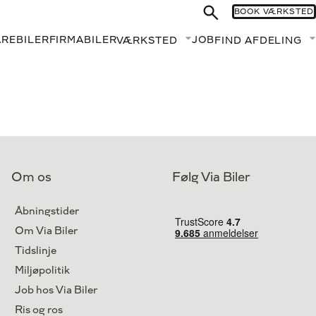
BOOK VÆRKSTED
AREBILER
FIRMABILER
JOB
VÆRKSTED
FIND AFDELING
Fold undermenu ud
Om os
Følg Via Biler
Åbningstider
Om Via Biler
Tidslinje
Miljøpolitik
Job hos Via Biler
Ris og ros