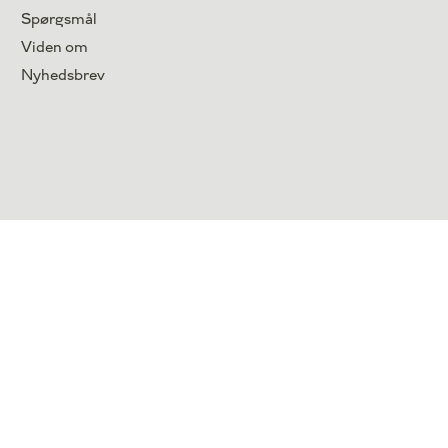
Spørgsmål
Viden om
Nyhedsbrev