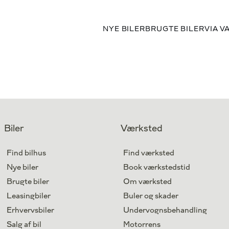
NYE BILER
BRUGTE BILER
VIA V
Biler
Værksted
Find bilhus
Find værksted
Nye biler
Book værkstedstid
Brugte biler
Om værksted
Leasingbiler
Buler og skader
Erhvervsbiler
Undervognsbehandling
Salg af bil
Motorrens