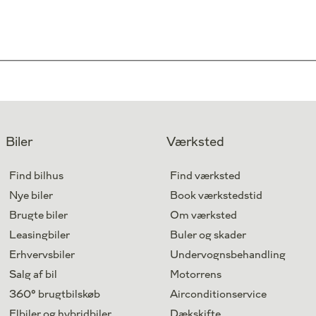
Biler
Værksted
Find bilhus
Find værksted
Nye biler
Book værkstedstid
Brugte biler
Om værksted
Leasingbiler
Buler og skader
Erhvervsbiler
Undervognsbehandling
Salg af bil
Motorrens
360° brugtbilskøb
Airconditionservice
Elbiler og hybridbiler
Dækskifte