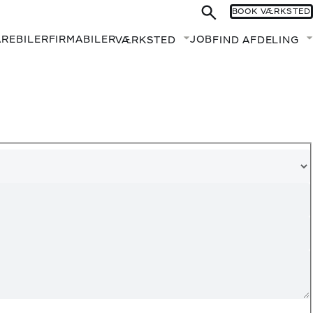
BOOK VÆRKSTED
AREBILER
FIRMABILER
JOB
VÆRKSTED
FIND AFDELING
Fold undermenu ud