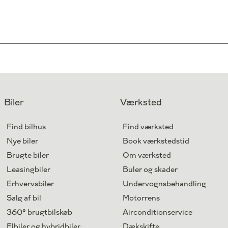
Biler
Værksted
Find bilhus
Find værksted
Nye biler
Book værkstedstid
Brugte biler
Om værksted
Leasingbiler
Buler og skader
Erhvervsbiler
Undervognsbehandling
Salg af bil
Motorrens
360° brugtbilskøb
Airconditionservice
Elbiler og hybridbiler
Dækskifte