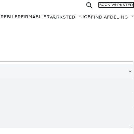
BOOK VÆRKSTED
AREBILER
FIRMABILER
JOB
VÆRKSTED
FIND AFDELING
Fold undermenu ud