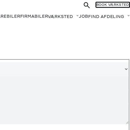
BOOK VÆRKSTED
AREBILER
FIRMABILER
JOB
VÆRKSTED
FIND AFDELING
Fold undermenu ud