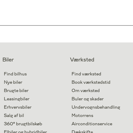
Biler
Værksted
Find bilhus
Find værksted
Nye biler
Book værkstedstid
Brugte biler
Om værksted
Leasingbiler
Buler og skader
Erhvervsbiler
Undervognsbehandling
Salg af bil
Motorrens
360° brugtbilskøb
Airconditionservice
Elbiler og hybridbiler
Dækskifte