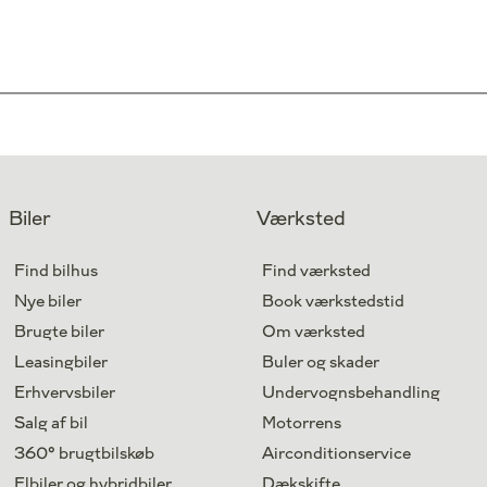
Biler
Værksted
Find bilhus
Find værksted
Nye biler
Book værkstedstid
Brugte biler
Om værksted
Leasingbiler
Buler og skader
Erhvervsbiler
Undervognsbehandling
Salg af bil
Motorrens
360° brugtbilskøb
Airconditionservice
Elbiler og hybridbiler
Dækskifte