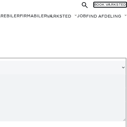
BOOK VÆRKSTED
AREBILER
FIRMABILER
JOB
VÆRKSTED
FIND AFDELING
Fold undermenu ud