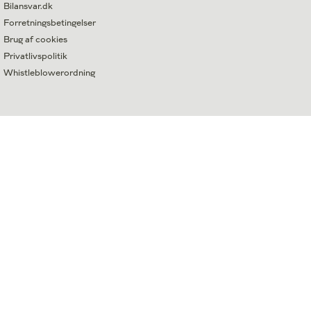
Bilansvar.dk
Forretningsbetingelser
Brug af cookies
Privatlivspolitik
Whistleblowerordning