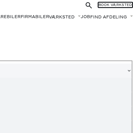
BOOK VÆRKSTED
AREBILER
FIRMABILER
JOB
VÆRKSTED
FIND AFDELING
Fold undermenu ud