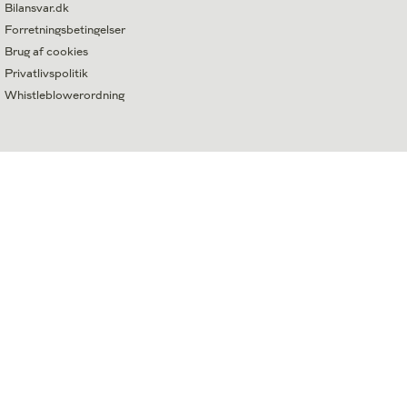
Bilansvar.dk
Forretningsbetingelser
Brug af cookies
Privatlivspolitik
Whistleblowerordning