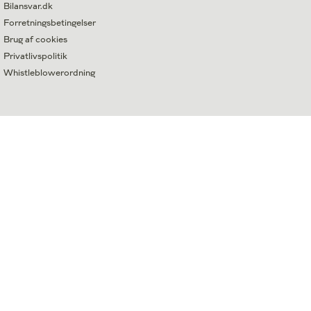
Bilansvar.dk
Forretningsbetingelser
Brug af cookies
Privatlivspolitik
Whistleblowerordning