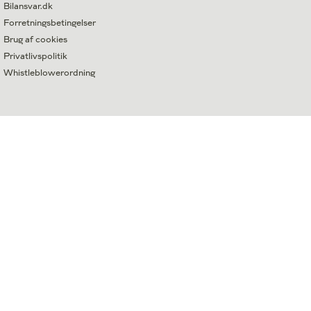
Bilansvar.dk
Forretningsbetingelser
Brug af cookies
Privatlivspolitik
Whistleblowerordning