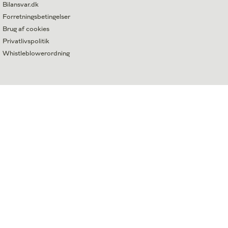
Bilansvar.dk
Forretningsbetingelser
Brug af cookies
Privatlivspolitik
Whistleblowerordning