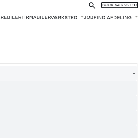
BOOK VÆRKSTED
AREBILER
FIRMABILER
JOB
VÆRKSTED
FIND AFDELING
Fold undermenu ud