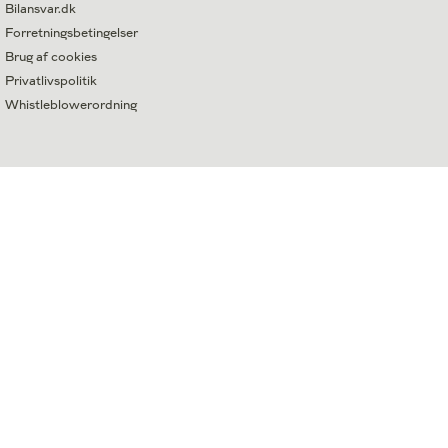
Bilansvar.dk
Forretningsbetingelser
Brug af cookies
Privatlivspolitik
Whistleblowerordning