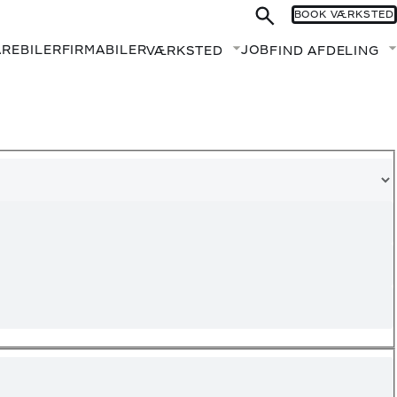
BOOK VÆRKSTED
AREBILER
FIRMABILER
JOB
VÆRKSTED
FIND AFDELING
Fold undermenu ud