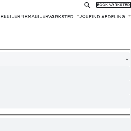
BOOK VÆRKSTED
AREBILER
FIRMABILER
JOB
VÆRKSTED
FIND AFDELING
Fold undermenu ud