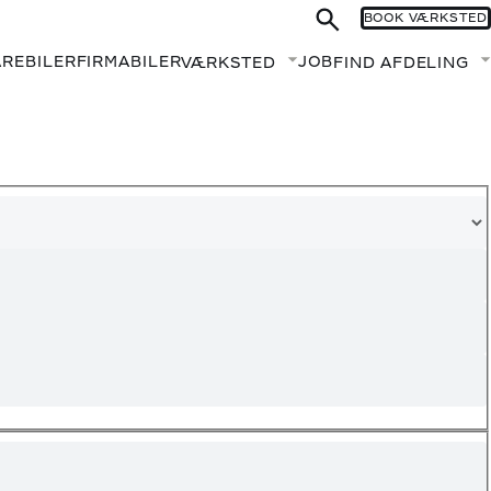
BOOK VÆRKSTED
AREBILER
FIRMABILER
JOB
VÆRKSTED
FIND AFDELING
Fold undermenu ud