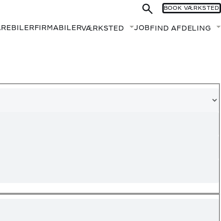
BOOK VÆRKSTED
AREBILER
FIRMABILER
JOB
VÆRKSTED
FIND AFDELING
Fold undermenu ud