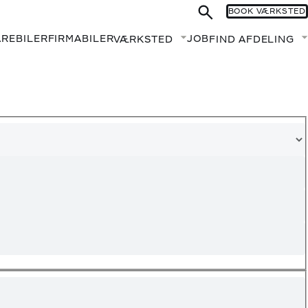
BOOK VÆRKSTED
AREBILER
FIRMABILER
JOB
VÆRKSTED
FIND AFDELING
Fold undermenu ud