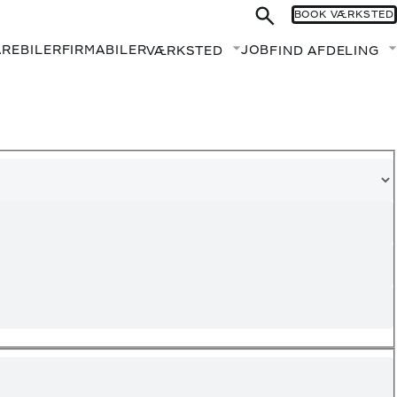
BOOK VÆRKSTED
AREBILER
FIRMABILER
JOB
VÆRKSTED
FIND AFDELING
Fold undermenu ud