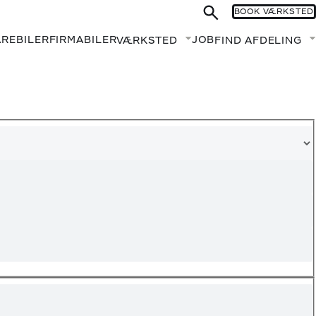
BOOK VÆRKSTED
AREBILER
FIRMABILER
JOB
VÆRKSTED
FIND AFDELING
Fold undermenu ud