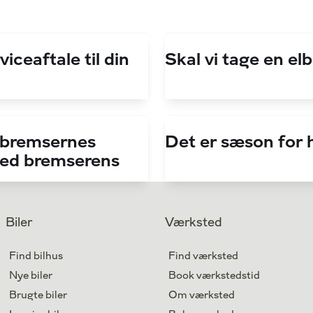
viceaftale til din
Skal vi tage en el
 bremsernes
Det er sæson for h
med bremserens
Biler
Værksted
Find bilhus
Find værksted
Nye biler
Book værkstedstid
Brugte biler
Om værksted