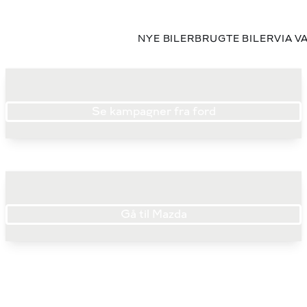
NYE BILER
BRUGTE BILER
VIA V
Se kampagner fra ford
Gå til Mazda