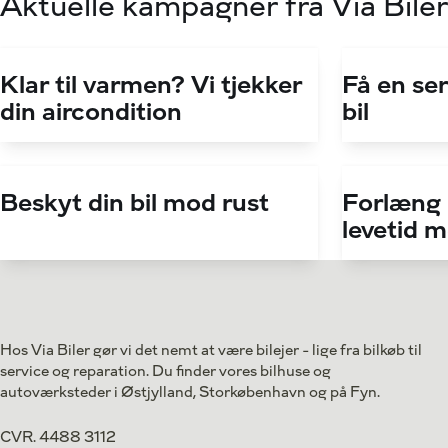
Aktuelle kampagner fra Via Biler
Klar til varmen? Vi tjekker
Få en ser
din aircondition
bil
Beskyt din bil mod rust
Forlæng
levetid 
Hos Via Biler gør vi det nemt at være bilejer - lige fra bilkøb til
service og reparation. Du finder vores bilhuse og
autoværksteder i Østjylland, Storkøbenhavn og på Fyn.
CVR. 4488 3112