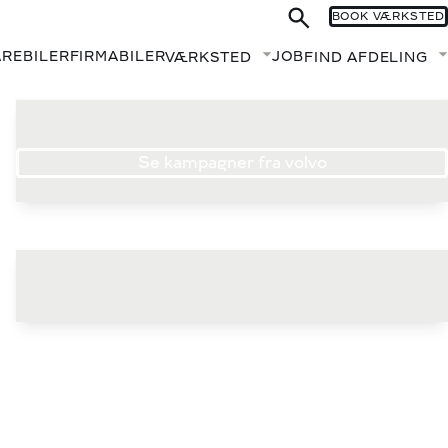
BOOK VÆRKSTED
AREBILER
FIRMABILER
JOB
VÆRKSTED
FIND AFDELING
Fold undermenu ud
Se kampagner fra volvo