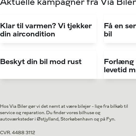
Aktuelle kampagner fra Via Biler
Klar til varmen? Vi tjekker
Få en ser
din aircondition
bil
Beskyt din bil mod rust
Forlæng
levetid 
Hos Via Biler gør vi det nemt at være bilejer - lige fra bilkøb til
service og reparation. Du finder vores bilhuse og
autoværksteder i Østjylland, Storkøbenhavn og på Fyn.
CVR. 4488 3112