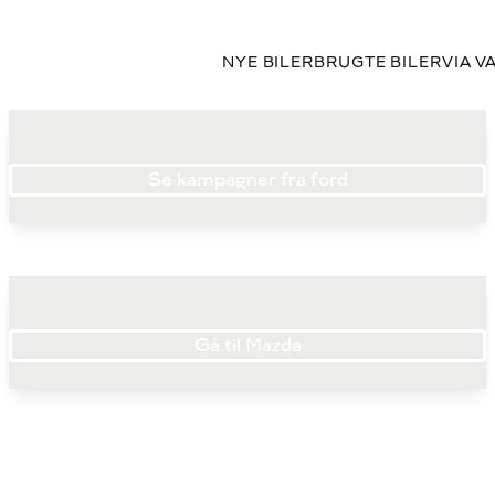
NYE BILER
BRUGTE BILER
VIA V
Se kampagner fra ford
Gå til Mazda