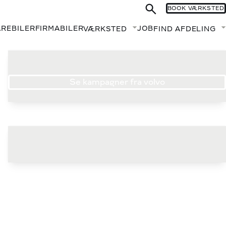
BOOK VÆRKSTED
AREBILER
FIRMABILER
JOB
VÆRKSTED
FIND AFDELING
Fold undermenu ud
Se kampagner fra volvo