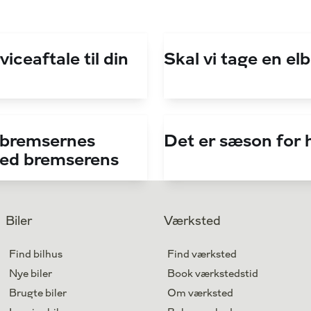
viceaftale til din
Skal vi tage en el
 bremsernes
Det er sæson for h
med bremserens
Biler
Værksted
Find bilhus
Find værksted
Nye biler
Book værkstedstid
Brugte biler
Om værksted