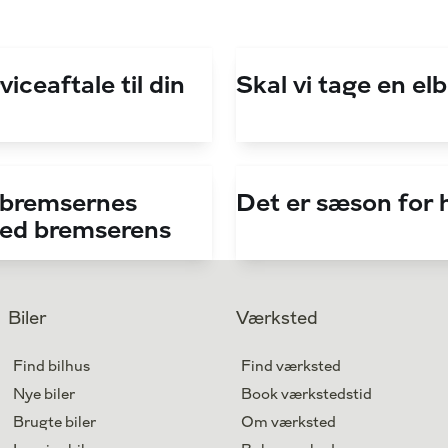
viceaftale til din
Skal vi tage en el
 bremsernes
Det er sæson for h
med bremserens
Biler
Værksted
Find bilhus
Find værksted
Nye biler
Book værkstedstid
Brugte biler
Om værksted