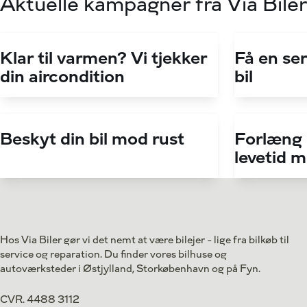
Aktuelle kampagner fra Via Biler
Klar til varmen? Vi tjekker
Få en ser
din aircondition
bil
Beskyt din bil mod rust
Forlæng
levetid 
Hos Via Biler gør vi det nemt at være bilejer - lige fra bilkøb til
service og reparation. Du finder vores bilhuse og
autoværksteder i Østjylland, Storkøbenhavn og på Fyn.
CVR. 4488 3112