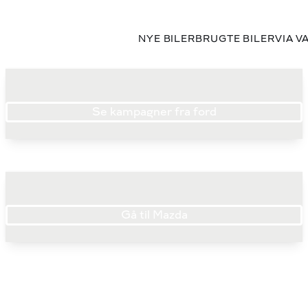
NYE BILER
BRUGTE BILER
VIA V
Se kampagner fra ford
Gå til Mazda