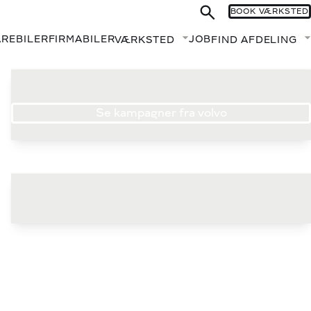
BOOK VÆRKSTED
AREBILER
FIRMABILER
JOB
VÆRKSTED
FIND AFDELING
Fold undermenu ud
Se kampagner fra volvo