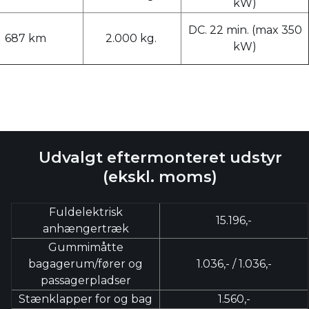
kW)
DC. 22 min. (max 350
687 km
2.000 kg.
kW)
Udvalgt eftermonteret udstyr
(ekskl. moms)
Fuldelektrisk
15.196,-
anhængertræk
Gummimåtte
bagagerum/fører og
1.036,- / 1.036,-
passagerpladser
Stænklapper for og bag
1.560,-