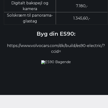
Digitalt bakspejl og
7.180,-
kamera
Solskræm til panorama-
1.345,60,-
glastag
Byg din ES90:
https://www.volvocars.com/dk/build/es90-electric/?
ccid=