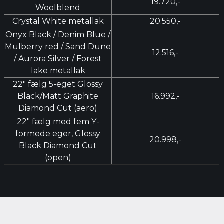
19.720,-
Woolblend
Crystal White metallak
20.550,-
Onyx Black / Denim Blue /
Mulberry red / Sand Dune
12.516,-
/ Aurora Silver / Forest
lake metallak
22" fælg 5-eget Glossy
Black/Matt Graphite
16.992,-
Diamond Cut (aero)
22" fælg med fem Y-
formede eger, Glossy
20.998,-
Black Diamond Cut
(open)