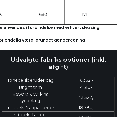
,-
680
171
nde anvendes i forbindelse med erhvervsleasing
for endelig værdi grundet genberegning
Udvalgte fabriks optioner (inkl.
afgift)
Tonede sideruder bag
6.362,-
Bright trim
4.510,-
Bowers & Wilkins
43.322,-
lydanlæg
Indtræk: Nappa Læder
18.784,-
Indtræk: Tailored