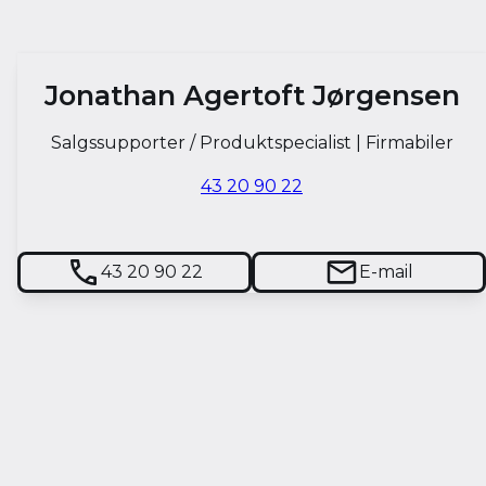
Jonathan Agertoft Jørgensen
Salgssupporter / Produktspecialist | Firmabiler
43 20 90 22
43 20 90 22
E-mail