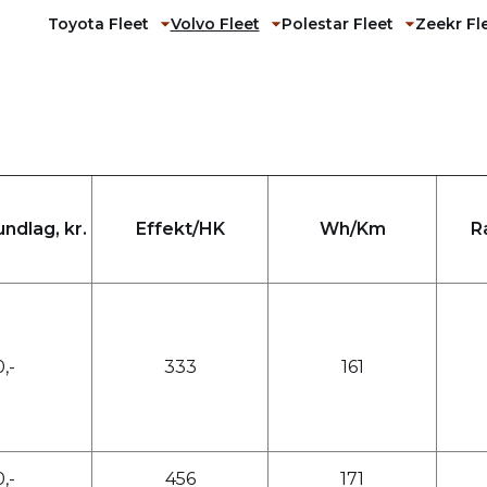
Toyota Fleet
Volvo Fleet
Polestar Fleet
Zeekr Fl
Fold undermenu ud
Fold undermenu ud
Fold und
ndlag, kr.
Effekt/HK
Wh/Km
R
,-
333
161
,-
456
171