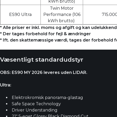
kWh brutto)
Twin Motor
ES90 Ultra
Performance (106
715.000
kWh brutto)
* Alle priser er inkl. moms og afgift og kan udelukke
* Der tages forbehold for fejl & ændringer
* Ift. den skattemæssige værdi, tages der forbehold 
Væsentligt standardudstyr
OBS: ES90 MY 2026 leveres uden LIDAR.
Ultra:
Elektrokromisk panorama-glastag
Safe Space Technology
Driver Understanding
21" 5-eget Glossy Black Diamond Cut