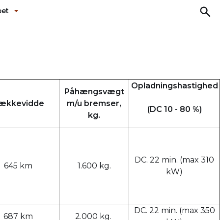
eet
ermenu ud
Fold undermenu ud
Opladningshastighed
Påhængsvægt
ækkevidde
m/u bremser,
(DC 10 - 80 %)
kg.
DC. 22 min. (max 310
645 km
1.600 kg.
kW)
DC. 22 min. (max 350
687 km
2.000 kg.