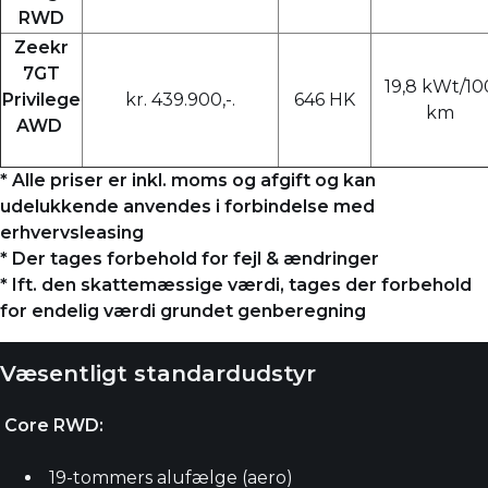
RWD
Zeekr
7GT
19,8 kWt/10
Privilege
kr. 439.900,-.
646 HK
km
AWD
* Alle priser er inkl. moms og afgift og kan
udelukkende anvendes i forbindelse med
erhvervsleasing
* Der tages forbehold for fejl & ændringer
* Ift. den skattemæssige værdi, tages der forbehold
for endelig værdi grundet genberegning
Væsentligt standardudstyr
Core RWD:
19-tommers alufælge (aero)