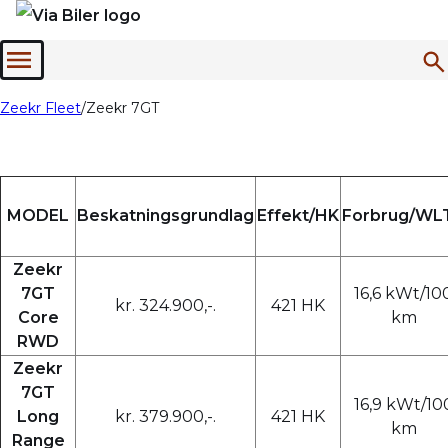
Menu
Zeekr Fleet
Zeekr 7GT
MODEL
Beskatningsgrundlag
Effekt/HK
Forbrug/WL
Zeekr
7GT
16,6 kWt/10
kr. 324.900,-.
421 HK
Core
km
RWD
Zeekr
7GT
16,9 kWt/10
Long
kr. 379.900,-.
421 HK
km
Range