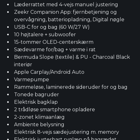
Læderrattet med 4-vejs manuel justering
Zeekr Companion App: fjernbetjening og
overvågning, batteriopladning, Digital nøgle
USB-C for og bag (60 W/27 W)
10 højtalere + subwoofer
15-tommer OLED-centerskærm
Sædevarme for/bag + varme i rat
Bermuda Slope (textile) & PU - Charcoal Black
interiør
Apple Carplay/Android Auto
Varmepumpe
Rammeløse, laminerede sideruder for og bag
Tonede bagruder
Elektrisk bagklap
2 trådløse smartphone opladere
2-zonet klimaanlæg
Ambiente belysning
Elektrisk 8-vejs sædejustering m. memory
Elektrisk justerbart ryglæn på bagsædet