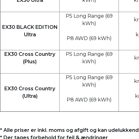
EX30 Ultra
kWh)
kr
P5 Long Range (69
kr
kWh)
EX30 BLACK EDITION
Ultra
k
P8 AWD (69 kWh)
EX30 Cross Country
P5 Long Range (69
kr
(Plus)
kWh)
P5 Long Range (69
kr
kWh)
EX30 Cross Country
(Ultra)
k
P8 AWD (69 kWh)
* Alle priser er inkl. moms og afgift og kan udelukke
* Der tages forbehold for fejl & ændringer