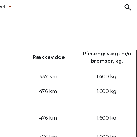
eet
ermenu ud
Fold undermenu ud
Påhængsvægt m/u
Rækkevidde
bremser, kg.
337 km
1.400 kg.
476 km
1.600 kg.
476 km
1.600 kg.