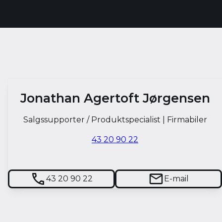
Jonathan Agertoft Jørgensen
Salgssupporter / Produktspecialist | Firmabiler
43 20 90 22
43 20 90 22
E-mail