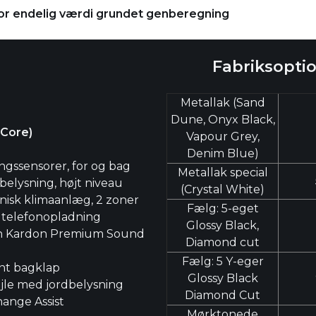
for endelig værdi grundet genberegning
Fabriksopti
Metallak (Sand
Dune, Onyx Black,
 Core)
Vapour Grey,
Denim Blue)
ngssensorer, for og bag
Metallak special
rbelysning, højt niveau
(Crystal White)
nisk klimaanlæg, 2 zoner
Fælg: 5-eget
 telefonopladning
Glossy Black,
 Kardon Premium Sound
Diamond cut
Fælg: 5 Y-eger
nt bagklap
Glossy Black
jle med jordbelysning
Diamond Cut
ange Assist
Mørktonede