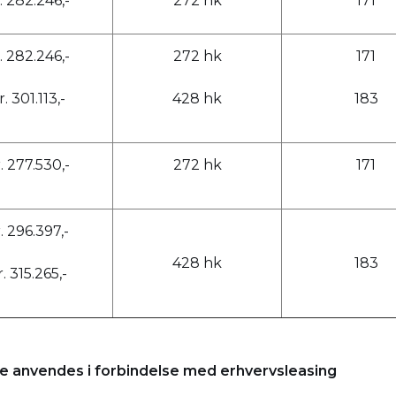
. 282.246,-
272 hk
171
. 282.246,-
272 hk
171
r. 301.113,-
428 hk
183
. 277.530,-
272 hk
171
. 296.397,-
428 hk
183
r. 315.265,-
nde anvendes i forbindelse med erhvervsleasing