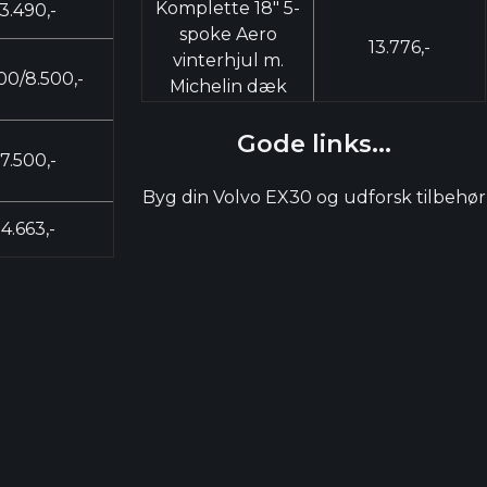
Komplette 18" 5-
3.490,-
spoke Aero
13.776,-
vinterhjul m.
00/8.500,-
Michelin dæk
Gode links...
7.500,-
Byg din Volvo EX30 og udforsk tilbehør
4.663,-