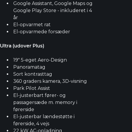
Google Assistant, Google Maps og
Google Play Store - inkluderet i 4
år
El-opvarmet rat
El-opvarmede forsæder
Ultra (udover Plus)
19" 5-eget Aero-Design
Panoramatag
Sort kontrasttag
360 graders kamera, 3D-visning
Park Pilot Assist
El-justerbart fører- og
passagersæde m. memory i
førerside
El-justerbar lændestøtte i
førerside, 4 vejs
22 kW AC-opladning