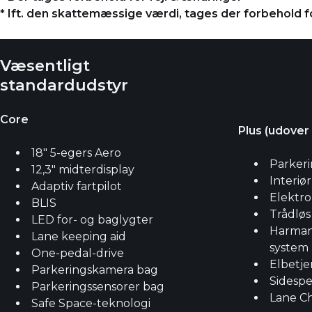
* Ift. den skattemæssige værdi, tages der forbehold 
Væsentligt
standardudstyr
Core
Plus (udover
18" 5-egers Aero
Parkeri
12,3" midterdisplay
Interiø
Adaptiv fartpilot
Elektro
BLIS
Trådløs
LED for- og baglygter
Harman
Lane keeping aid
system
One-pedal-drive
Elbetje
Parkeringskamera bag
Sidespe
Parkeringssensorer bag
Lane Ch
Safe Space-teknologi