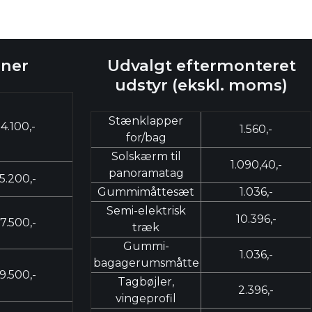
oner
Udvalgt eftermonteret
udstyr (ekskl. moms)
Stænklapper
4.100,-
1.560,-
for/bag
Solskærm til
1.090,40,-
panoramatag
5.200,-
Gummimåttesæt
1.036,-
Semi-elektrisk
10.396,-
7.500,-
træk
Gummi-
1.036,-
bagagerumsmåtte
9.500,-
Tagbøjler,
2.396,-
vingeprofil