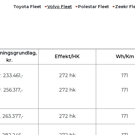
Toyota Fleet
Volvo Fleet
Polestar Fleet
Zeekr Fl
Fold undermenu ud
Fold undermenu ud
Fold und
ningsgrundlag,
Effekt/HK
Wh/Km
kr.
. 233.461,-
272 hk
171
r. 256.317,-
272 hk
171
. 263.377,-
272 hk
171