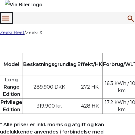
Menu
Zeekr Fleet
Zeekr X
Model
Beskatningsgrundlag
Effekt/HK
Forbrug/WL
Long
16,3 kWh / 1
Range
289.900 DKK
272 HK
km
Edition
Privilege
17,2 kWh / 1
319.900 kr.
428 HK
Edition
km
* Alle priser er inkl. moms og afgift og kan
udelukkende anvendes i forbindelse med