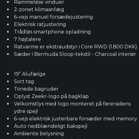
Rammeløse vinduer
2-zonet klimaanlæg
6-vejs manuel forsædejustering
Elektrisk ratjustering
Trådløs smartphone opladning
7 højtalere
Ratvarme er ekstraudstyr i Core RWD (1.800 DKK)
Sæder i Bermuda Sloop-tekstil - Charcoal interiør
19” Alufælge
Sort tag
Tonede bagruder
Oplyst Zeekr-logo på bagklap
Velkomstlys med logo monteret på førersidens
ydre spejl
6-vejs elektrisk justerbare forsæder med memory
Auto nedblændeligt bakspejl
Ambiente belysning