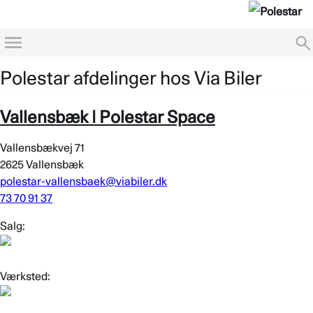
Menu
Polestar afdelinger hos Via Biler
Vallensbæk | Polestar Space
Vallensbækvej 71
2625 Vallensbæk
polestar-vallensbaek@viabiler.dk
73 70 91 37
Salg:
Værksted: