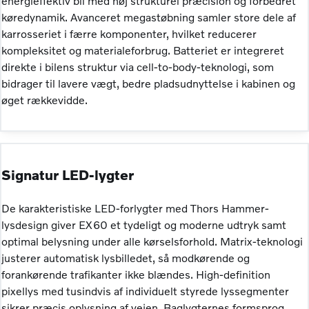
energieffektiv bil med høj strukturel præcision og forbedret
køredynamik. Avanceret megastøbning samler store dele af
karrosseriet i færre komponenter, hvilket reducerer
kompleksitet og materialeforbrug. Batteriet er integreret
direkte i bilens struktur via cell-to-body-teknologi, som
bidrager til lavere vægt, bedre pladsudnyttelse i kabinen og
øget rækkevidde.
Signatur LED-lygter
De karakteristiske LED-forlygter med Thors Hammer-
lysdesign giver EX60 et tydeligt og moderne udtryk samt
optimal belysning under alle kørselsforhold. Matrix-teknologi
justerer automatisk lysbilledet, så modkørende og
forankørende trafikanter ikke blændes. High-definition
pixellys med tusindvis af individuelt styrede lyssegmenter
sikrer præcis oplysning af vejen. Baglygternes formsprog