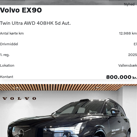
Nyhed
Volvo EX90
Twin Ultra AWD 408HK 5d Aut.
Antal kørte km
12.988 km
Drivmiddel
El
1. reg.
2025
Lokation
Vallensbæk
800.000
Kontant
kr.