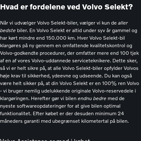
Hvad er fordelene ved Volvo Selekt?
Når vi udvælger Volvo Selekt-biler, vælger vi kun de
aller
biler. En Volvo Selekt er altid under syv år gammel og
bedste
har kørt mindre end 150.000 km. Hver Volvo Selekt-bil
klargøres på ny gennem en omfattende kvalitetskontrol og
Volvo-godkendte procedurer, der omfatter mere end 100 tjek
af en af vores Volvo-uddannede serviceteknikere. Dette sker,
så vi er helt sikre på, at alle Volvo Selekt-biler opfylder Volvos
høje krav til sikkerhed, ydeevne og udseende. Du kan også
være helt sikker på, at din Volvo Selekt er en 100% ren Volvo
- vi bruger nemlig udelukkende originale Volvo-reservedele i
klargøringen. Herefter gør vi bilen
med de
endnu bedre
nyeste softwareopdateringer for at give bilen optimal
funktionalitet. Efter købet er der desuden minimum 24
måneders garanti med ubegrænset kilometertal på bilen.
Volvo Assistance er med i købet