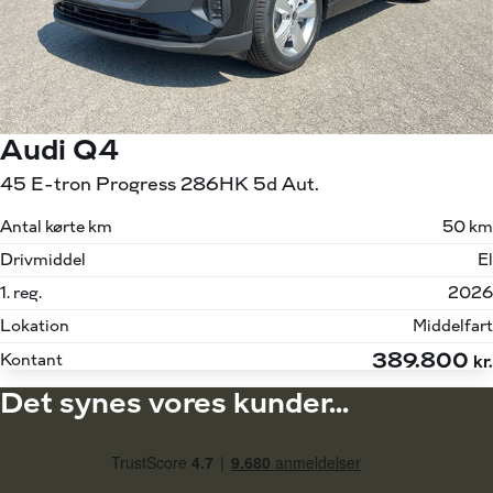
Audi Q4
45 E-tron Progress 286HK 5d Aut.
Antal kørte km
50 km
Drivmiddel
El
1. reg.
2026
Lokation
Middelfart
389.800
Kontant
kr.
Det synes vores kunder...