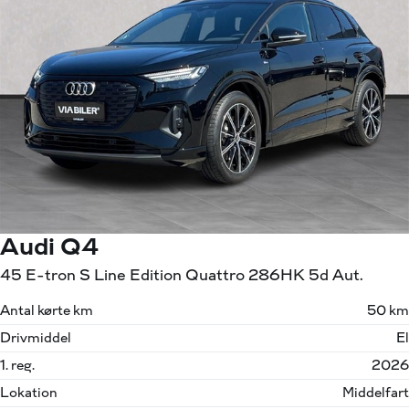
Audi Q4
45 E-tron S Line Edition Quattro 286HK 5d Aut.
Antal kørte km
50 km
Drivmiddel
El
1. reg.
2026
Lokation
Middelfart