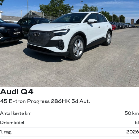
Audi Q4
45 E-tron Progress 286HK 5d Aut.
Antal kørte km
50 km
Drivmiddel
El
1. reg.
2026