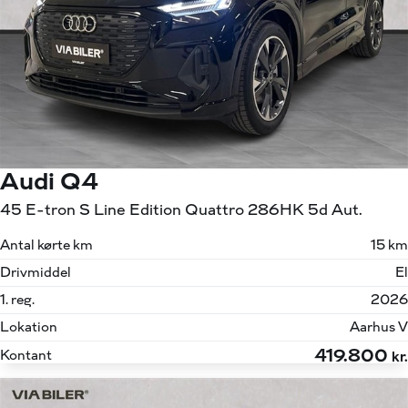
Audi Q4
45 E-tron S Line Edition Quattro 286HK 5d Aut.
Antal kørte km
15 km
Drivmiddel
El
1. reg.
2026
Lokation
Aarhus V
419.800
Kontant
kr.