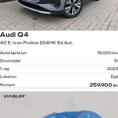
Audi Q4
40 E-tron Proline 204HK 5d Aut.
Antal kørte km
76.000 km
Drivmiddel
El
1. reg.
2023
Lokation
Egå
259.900
Kontant
kr.