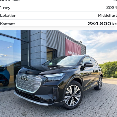
1. reg.
2024
Lokation
Middelfart
284.800
Kontant
kr.