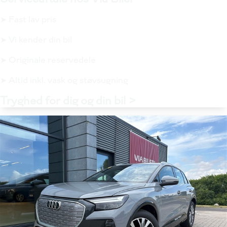
➤ Fast lav pris
➤ Vi kender din bil
➤ Originale reservedele
➤ Altid inkl. vask og støvsugning
Tryghed for dig og din bil >