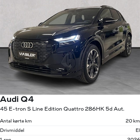
Audi Q4
45 E-tron S Line Edition Quattro 286HK 5d Aut.
Antal kørte km
20 km
Drivmiddel
El
1. reg.
2026