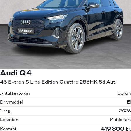
Audi Q4
45 E-tron S Line Edition Quattro 286HK 5d Aut.
Antal kørte km
50 km
Drivmiddel
El
1. reg.
2026
Lokation
Middelfart
419.800
Kontant
kr.