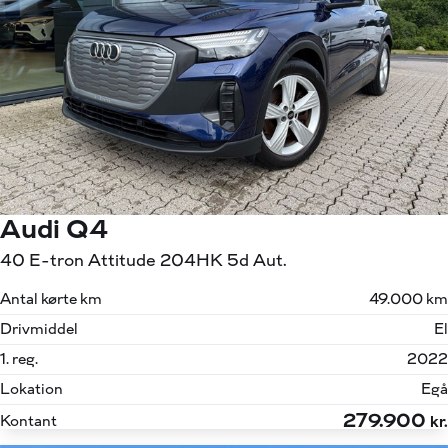
Audi Q4
40 E-tron Attitude 204HK 5d Aut.
Antal kørte km
49.000 km
Drivmiddel
El
1. reg.
2022
Lokation
Egå
279.900
Kontant
kr.