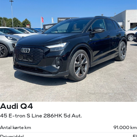
Audi Q4
45 E-tron S Line 286HK 5d Aut.
Antal kørte km
91.000 km
Drivmiddel
El