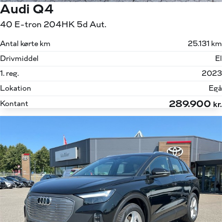
Audi Q4
40 E-tron 204HK 5d Aut.
Antal kørte km
25.131 km
Drivmiddel
El
1. reg.
2023
Lokation
Egå
289.900
Kontant
kr.