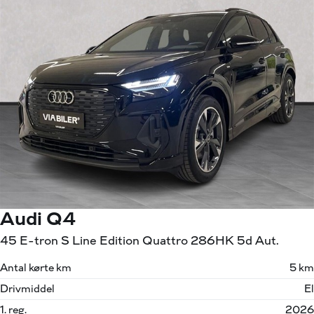
Audi Q4
45 E-tron S Line Edition Quattro 286HK 5d Aut.
Antal kørte km
5 km
Drivmiddel
El
1. reg.
2026