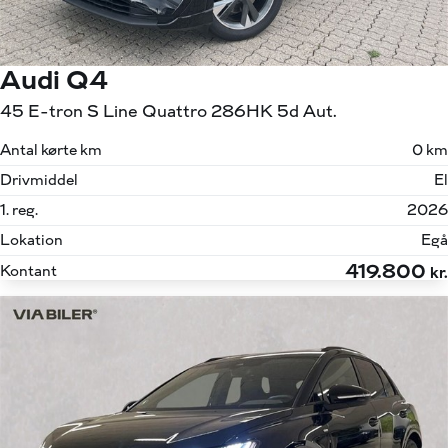
Audi Q4
45 E-tron S Line Quattro 286HK 5d Aut.
Antal kørte km
0 km
Drivmiddel
El
1. reg.
2026
Lokation
Egå
419.800
Kontant
kr.