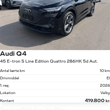
Audi Q4
45 E-tron S Line Edition Quattro 286HK 5d Aut.
Antal kørte km
10 km
Drivmiddel
El
1. reg.
2026
Lokation
Valby
419.800
Kontant
kr.
Serviceaftale hos Via Biler