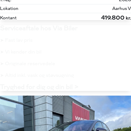
Lokation
Aarhus V
419.800
Kontant
kr.
Serviceaftale hos Via Biler
➤ Fast lav pris
➤ Vi kender din bil
➤ Originale reservedele
➤ Altid inkl. vask og støvsugning
Tryghed for dig og din bil >