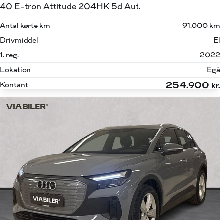
40 E-tron Attitude 204HK 5d Aut.
Antal kørte km
91.000 km
Drivmiddel
El
1. reg.
2022
Lokation
Egå
254.900
Kontant
kr.