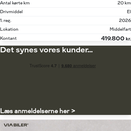
Antal kørte km
20 km
Drivmiddel
El
1. reg.
2026
Lokation
Middelfart
419.800
Kontant
kr.
Det synes vores kunder...
Læs anmeldelserne her >