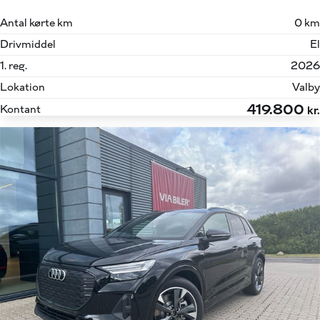
Antal kørte km
0 km
Drivmiddel
El
1. reg.
2026
Lokation
Valby
419.800
Kontant
kr.