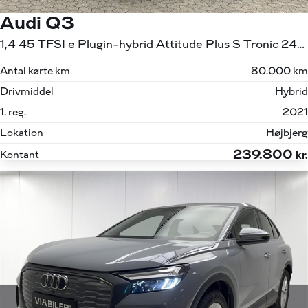
Audi Q3
1,4 45 TFSI e Plugin-hybrid Attitude Plus S Tronic 245HK 5d 6g Aut.
Antal kørte km
80.000 km
Drivmiddel
Hybrid
1. reg.
2021
Lokation
Højbjerg
239.800
Kontant
kr.