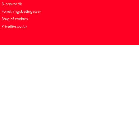
Bilansvar.dk
Forretningsbetingelser
Brug af cookies
Privatlivspolitik