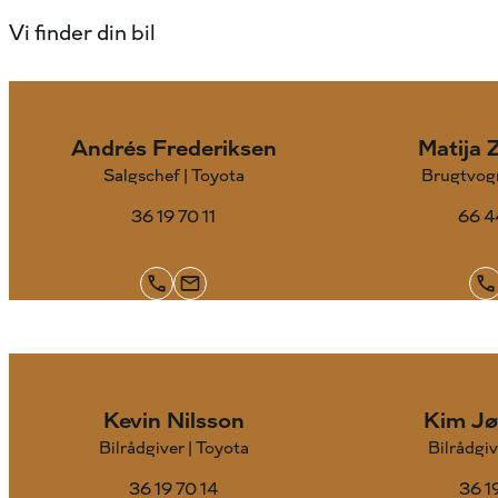
Vi finder din bil
Andrés Frederiksen
Matija 
Salgschef | Toyota
Brugtvog
36 19 70 11
66 4
Kevin Nilsson
Kim Jø
Bilrådgiver | Toyota
Bilrådgiv
36 19 70 14
36 1