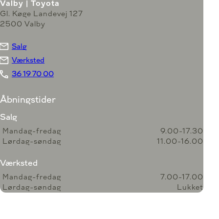
Valby | Toyota
Gl. Køge Landevej 127
2500 Valby
Salg
Værksted
36 19 70 00
Åbningstider
Salg
Mandag-fredag
9.00-17.30
Lørdag-søndag
11.00-16.00
Værksted
Mandag-fredag
7.00-17.00
Lørdag-søndag
Lukket