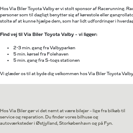
Hos Via Biler Toyota Valby er vi stolt sponsor af Racerunning. R
personer som til dagligt benytter sig af kørestole eller gangrollat
stolte af at kunne hjælpe dem, som har lidt udfordringer i hverda
Find vej til Via Biler Toyota Valby - vi ligger:
2-3 min. gang fra Valbyparken
5 min. kørsel fra Folehaven
5 min. gang fra S-togs stationen
Vi glæder os til at byde dig velkommen hos Via Biler Toyota Valby
Hos Via Biler gør vi det nemt at være bilejer - lige fra bilkøb til
service og reparation. Du finder vores bilhuse og
autoværksteder i Østjylland, Storkøbenhavn og på Fyn.