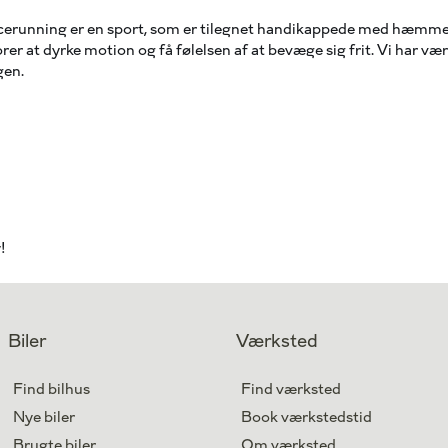
acerunning er en sport, som er tilegnet handikappede med hæmmet 
orer at dyrke motion og få følelsen af at bevæge sig frit. Vi har v
gen.
!
Biler
Værksted
Find bilhus
Find værksted
Nye biler
Book værkstedstid
Brugte biler
Om værksted