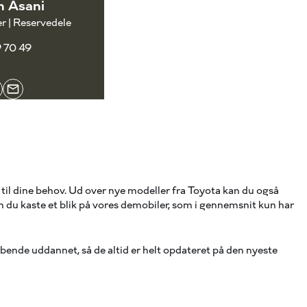
 Asani
r | Reservedele
9 70 49
t til dine behov. Ud over nye modeller fra Toyota kan du også
n du kaste et blik på vores demobiler, som i gennemsnit kun har
bende uddannet, så de altid er helt opdateret på den nyeste