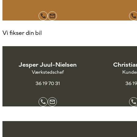
Vi fikser din bil
Jesper Juul-Nielsen
Christia
Værkstedschef
Kunder
36 19 70 31
36 1