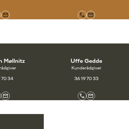
n Møllnitz
Uffe Gedde
ådgiver
Kunderådgiver
9 70 34
36 19 70 33