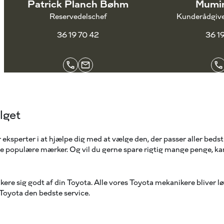
Patrick Planch Bøhm
Mumin
Reservedelschef
Kunderådgive
36 19 70 42
36 1
lget
 eksperter i at hjælpe dig med at vælge den, der passer aller beds
dre populære mærker. Og vil du gerne spare rigtig mange penge, ka
re sig godt af din Toyota. Alle vores Toyota mekanikere bliver lø
n Toyota den bedste service.