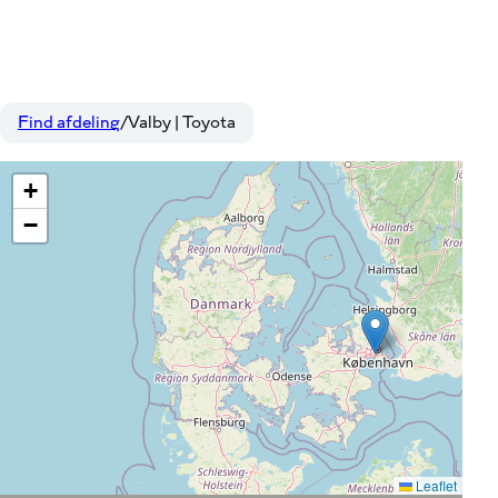
Find afdeling
Valby | Toyota