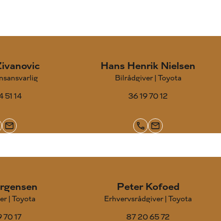
Zivanovic
Hans Henrik Nielsen
nsansvarlig
Bilrådgiver | Toyota
4 51 14
36 19 70 12
rgensen
Peter Kofoed
er | Toyota
Erhvervsrådgiver | Toyota
9 70 17
87 20 65 72