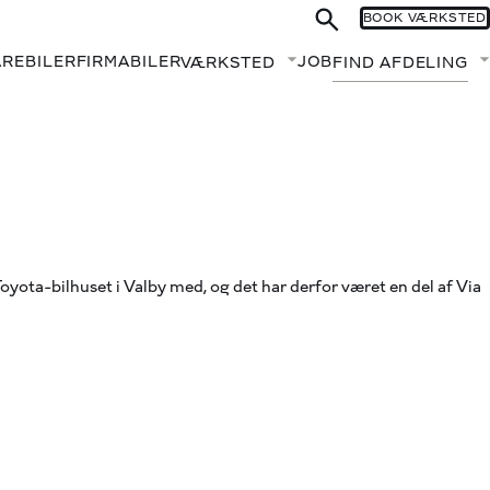
BOOK VÆRKSTED
AREBILER
FIRMABILER
JOB
VÆRKSTED
FIND AFDELING
Fold undermenu ud
yota-bilhuset i Valby med, og det har derfor været en del af Via