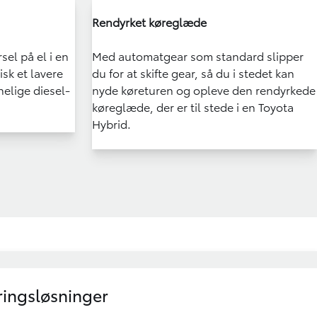
Rendyrket køreglæde
sel på el i en
Med automatgear som standard slipper
isk et lavere
du for at skifte gear, så du i stedet kan
elige diesel-
nyde køreturen og opleve den rendyrkede
køreglæde, der er til stede i en Toyota
Hybrid.
ringsløsninger