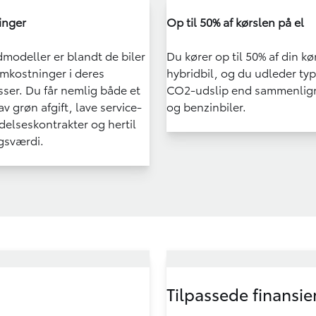
inger
Op til 50% af kørslen på el
dmodeller er blandt de biler
Du kører op til 50% af din kør
mkostninger i deres
hybridbil, og du udleder typ
sser. Du får nemlig både et
CO2-udslip end sammenlign
av grøn afgift, lave service-
og benzinbiler.
delseskontrakter og hertil
gsværdi.
Tilpassede finansie