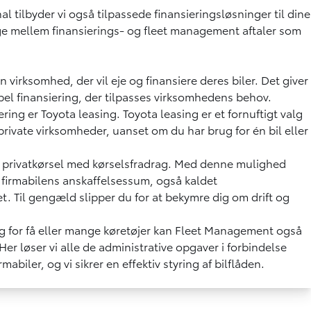
al tilbyder vi også
tilpassede finansieringsløsninger
til dine
lge mellem finansierings- og fleet management aftaler som
 en virksomhed, der vil eje og finansiere deres biler. Det giver
bel finansiering, der tilpasses virksomhedens behov.
siering er Toyota leasing. Toyota leasing er et fornuftigt valg
 private virksomheder, uanset om du har brug for én bil eller
 privatkørsel med kørselsfradrag. Med denne mulighed
 firmabilens anskaffelsessum, også kaldet
. Til gengæld slipper du for at bekymre dig om drift og
 for få eller mange køretøjer kan Fleet Management også
er løser vi alle de administrative opgaver i forbindelse
biler, og vi sikrer en effektiv styring af bilflåden.