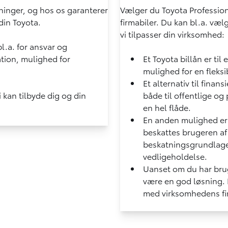
ninger, og hos os garanterer
Vælger du Toyota Profession
 din Toyota.
firmabiler. Du kan bl.a. væ
vi tilpasser din virksomhed:
l.a. for ansvar og
tion, mulighed for
Et Toyota billån er til
mulighed for en fleksi
Et alternativ til finan
i kan tilbyde dig og din
både til offentlige og
en hel flåde.
En anden mulighed er
beskattes brugeren af
beskatningsgrundlaget
vedligeholdelse.
Uanset om du har brug
være en god løsning. H
med virksomhedens firma