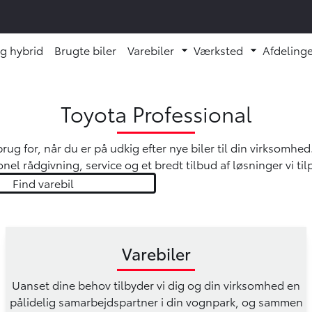
og hybrid
Brugte biler
Varebiler
Værksted
Afdelinge
 undermenu ud
Fold undermenu ud
Fold unde
Toyota Professional
ug for, når du er på udkig efter nye biler til din virksomhed
ionel rådgivning, service og et bredt tilbud af løsninger vi t
Find varebil
Varebiler
Uanset dine behov tilbyder vi dig og din virksomhed en
pålidelig samarbejdspartner i din vognpark, og sammen