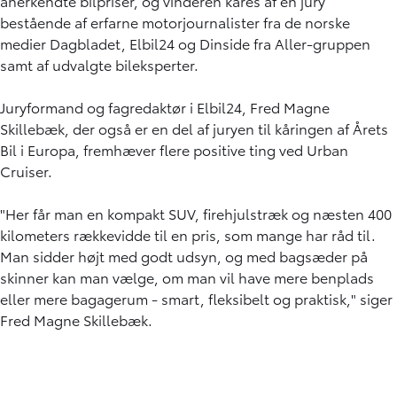
anerkendte bilpriser, og vinderen kåres af en jury
bestående af erfarne motorjournalister fra de norske
medier Dagbladet, Elbil24 og Dinside fra Aller-gruppen
samt af udvalgte bileksperter.
Juryformand og fagredaktør i Elbil24, Fred Magne
Skillebæk, der også er en del af juryen til kåringen af Årets
Bil i Europa, fremhæver flere positive ting ved Urban
Cruiser.
"Her får man en kompakt SUV, firehjulstræk og næsten 400
kilometers rækkevidde til en pris, som mange har råd til.
Man sidder højt med godt udsyn, og med bagsæder på
skinner kan man vælge, om man vil have mere benplads
eller mere bagagerum - smart, fleksibelt og praktisk," siger
Fred Magne Skillebæk.