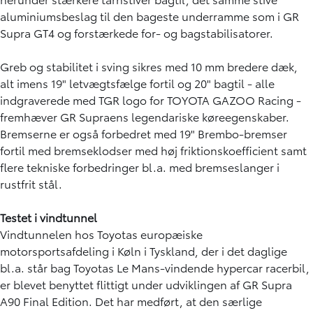
aluminiumsbeslag til den bageste underramme som i GR
Supra GT4 og forstærkede for- og bagstabilisatorer.
Greb og stabilitet i sving sikres med 10 mm bredere dæk,
alt imens 19" letvægtsfælge fortil og 20" bagtil - alle
indgraverede med TGR logo for TOYOTA GAZOO Racing -
fremhæver GR Supraens legendariske køreegenskaber.
Bremserne er også forbedret med 19" Brembo-bremser
fortil med bremseklodser med høj friktionskoefficient samt
flere tekniske forbedringer bl.a. med bremseslanger i
rustfrit stål.
Testet i vindtunnel
Vindtunnelen hos Toyotas europæiske
motorsportsafdeling i Køln i Tyskland, der i det daglige
bl.a. står bag Toyotas Le Mans-vindende hypercar racerbil,
er blevet benyttet flittigt under udviklingen af GR Supra
A90 Final Edition. Det har medført, at den særlige