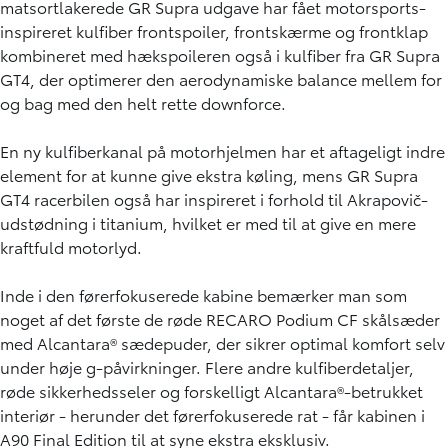
matsortlakerede GR Supra udgave har fået motorsports-
inspireret kulfiber frontspoiler, frontskærme og frontklap
kombineret med hækspoileren også i kulfiber fra GR Supra
GT4, der optimerer den aerodynamiske balance mellem for
og bag med den helt rette downforce.
En ny kulfiberkanal på motorhjelmen har et aftageligt indre
element for at kunne give ekstra køling, mens GR Supra
GT4 racerbilen også har inspireret i forhold til Akrapovič-
udstødning i titanium, hvilket er med til at give en mere
kraftfuld motorlyd.
Inde i den førerfokuserede kabine bemærker man som
noget af det første de røde RECARO Podium CF skålsæder
med Alcantara® sædepuder, der sikrer optimal komfort selv
under høje g-påvirkninger. Flere andre kulfiberdetaljer,
røde sikkerhedsseler og forskelligt Alcantara®-betrukket
interiør - herunder det førerfokuserede rat - får kabinen i
A90 Final Edition til at syne ekstra eksklusiv.