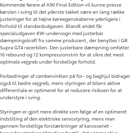
Kommende førere af A90 Final Edition vil kunne presse
kørslen i sving til det yderste takket være en lang række
justeringer for at højne køreegenskaberne yderligere i
forhold til standardudgaven. Blandt andet får
specialudgaven KW-undervogn med justerbar
dæmpningskraft fra samme producent, der benyttes i GR
Supra GT4 racerbilen. Den justerbare dæmpning omfatter
16 rebound og 12 kompressionstrin for at sikre det mest
optimale vejgreb under forskellige forhold.
Forbedringer af cambervinklen på for- og baghjul bidrager
også til bedre vejgreb, mens styringen af bilens aktive
differentiale er optimeret for at reducere risikoen for at
understyre i sving.
Styringen er gjort mere direkte som følge af en optimeret
indstilling af den elektriske servostyring, mens man
gennem forskellige forstærkninger af karosseriet -
herunder stærkere tårnstiver bagtil, det samme stive