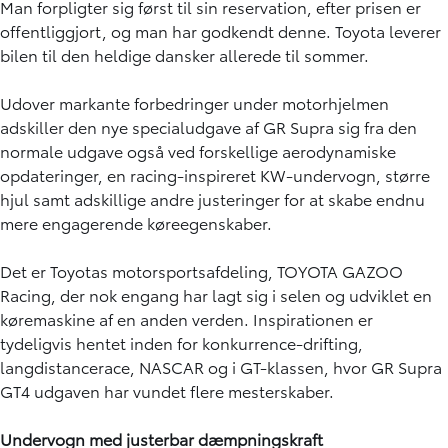
Man forpligter sig først til sin reservation, efter prisen er
offentliggjort, og man har godkendt denne. Toyota leverer
bilen til den heldige dansker allerede til sommer.
Udover markante forbedringer under motorhjelmen
adskiller den nye specialudgave af GR Supra sig fra den
normale udgave også ved forskellige aerodynamiske
opdateringer, en racing-inspireret KW-undervogn, større
hjul samt adskillige andre justeringer for at skabe endnu
mere engagerende køreegenskaber.
Det er Toyotas motorsportsafdeling, TOYOTA GAZOO
Racing, der nok engang har lagt sig i selen og udviklet en
køremaskine af en anden verden. Inspirationen er
tydeligvis hentet inden for konkurrence-drifting,
langdistancerace, NASCAR og i GT-klassen, hvor GR Supra
GT4 udgaven har vundet flere mesterskaber.
Undervogn med justerbar dæmpningskraft