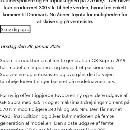
kulfiberspoilere og en tophastighed på 270 km/t. Der bliver
kun produceret 300 stk. til hele verden, hvoraf en enkelt
kommer til Danmark. Nu åbner Toyota for muligheden for
at skrive sig på venteliste.
Skriv dig op »
Tirsdag den 28. januar 2025
Siden introduktionen af femte generation GR Supra i 2019
har modellen imponeret og begejstret passionerede
Supra-ejere og entusiaster og overgået de i forvejen
tårnhøje forventninger baseret på modelnavnets arv.
For nylig offentliggjorde Toyota en ny og vildere udgave af
GR Supra med 435 hk og et maksimalt drejningsmoment på
570 Nm mod tidligere 340 hk og 500 Nm. Den får navnet
"A90 Final Edition" og bliver kulminationen på femte
generation af modellen. Den sidste udgave af femte
generation GR Supra bliver produceret i kun 300