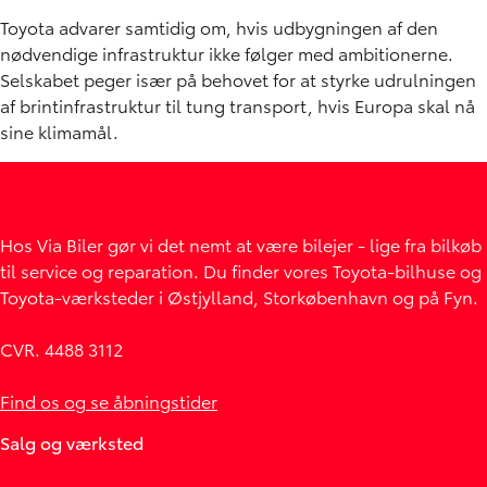
Toyota advarer samtidig om, hvis udbygningen af den
nødvendige infrastruktur ikke følger med ambitionerne.
Selskabet peger især på behovet for at styrke udrulningen
af brintinfrastruktur til tung transport, hvis Europa skal nå
sine klimamål.
Hos Via Biler gør vi det nemt at være bilejer - lige fra bilkøb
til service og reparation. Du finder vores Toyota-bilhuse og
Toyota-værksteder i Østjylland, Storkøbenhavn og på Fyn.
CVR. 4488 3112
Find os og se åbningstider
Salg og værksted