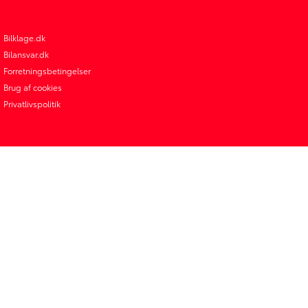
Bilklage.dk
Bilansvar.dk
Forretningsbetingelser
Brug af cookies
Privatlivspolitik