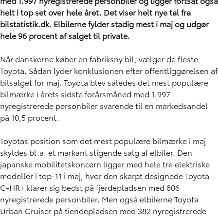
med 1.997 nyregistrerede personbiler og ligger fortsat også
helt i top set over hele året. Det viser helt nye tal fra
bilstatistik.dk. Elbilerne fylder stadig mest i maj og udgør
hele 96 procent af salget til private.
Når danskerne køber en fabriksny bil, vælger de fleste
Toyota. Sådan lyder konklusionen efter offentliggørelsen af
bilsalget for maj. Toyota blev således det mest populære
bilmærke i årets sidste forårsmåned med 1.997
nyregistrerede personbiler svarende til en markedsandel
på 10,5 procent.
Toyotas position som det mest populære bilmærke i maj
skyldes bl.a. et markant stigende salg af elbiler. Den
japanske mobilitetskoncern ligger med hele tre elektriske
modeller i top-11 i maj, hvor den skarpt designede Toyota
C-HR+ klarer sig bedst på fjerdepladsen med 806
nyregistrerede personbiler. Men også elbilerne Toyota
Urban Cruiser på tiendepladsen med 382 nyregistrerede