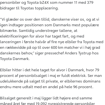
personbiler og Toyota bZ4X som nummer 11 med 379
bidrager til Toyotas topplacering.
”Vi glæder os over den tillid, danskerne viser os, og at vi
igen indtager positionen som Danmarks mest populære
bilmærke. Samtidig understreger tallene, at
elektrificeringen for alvor har taget fart, og med
lanceringen i første halvår af fire nye elbiler fra Toyota med
en rækkevidde på op til over 600 km matcher vi i høj grad
danskernes behov,” siger pressechef Anders Tystrup hos
Toyota Danmark.
Elbiler hitter i det hele taget for alvor i Danmark, hvor 79
procent af personbilsalget i maj er fuldt elektrisk. Ser man
udelukkende på salget til private, er elbilernes dominans
endnu mere udtalt med en andel på hele 96 procent.
Bilsalget generelt i maj ligger lidt højere end samme
måned året før med 19.092 nyregistrerede personbiler