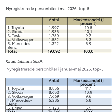
Nyregistrerede personbiler i maj 2026, top-5
Antal
Markedsandel (i
procent)
1. Toyota
1.997
10,5
2. Skoda
1.936
10,1
3. Tesla
1.750
9,2
4. Volkswagen
1.582
8,3
5. Mercedes-
1.322
6,9
Benz
Total
19.092
100,0
Kilde: bilstatistik.dk
Nyregistrerede personbiler i januar-maj 2026, top-5
Antal
Markedsandel (i
procent)
1. Toyota
8.855
11,1
2. Skoda
8.653
10,9
3. Volkswagen
7.669
9,6
4. Mercedes-
5.385
6,8
Benz
5. BMW
5.128
6,5
Total
79.546
100,0