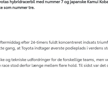
oyotas hybridracerbil med nummer 7 og japanske Kamui Kobay
te som nummer tre.
rmiddag efter 24-timers fuldt koncentreret indsats triumf
ette gang, at Toyota indtager øverste podieplads i verdens s
 og tekniske udfordringer for de forskellige teams, men ve
 race stod derfor længe mellem flere hold. Til sidst var det