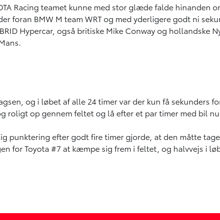
OTA Racing teamet kunne med stor glæde falde hinanden om 
nder foran BMW M team WRT og med yderligere godt ni sekun
YBRID Hypercar, også britiske Mike Conway og hollandske N
 Mans.
agsen, og i løbet af alle 24 timer var der kun få sekunders f
og roligt op gennem feltet og lå efter et par timer med bi
ig punktering efter godt fire timer gjorde, at den måtte t
n for Toyota #7 at kæmpe sig frem i feltet, og halvvejs i lø