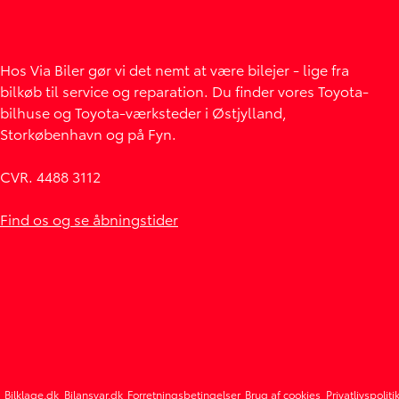
Hos Via Biler gør vi det nemt at være bilejer - lige fra
bilkøb til service og reparation. Du finder vores Toyota-
bilhuse og Toyota-værksteder i Østjylland,
Storkøbenhavn og på Fyn.
CVR. 4488 3112
Find os og se åbningstider
Bilklage.dk
Bilansvar.dk
Forretningsbetingelser
Brug af cookies
Privatlivspoliti