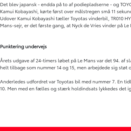
Det blev japansk - endda på to af podiepladserne - og TOY
Kamui Kobayashi, kørte først over målstregen små 11 seku
Udover Kamui Kobayashi tæller Toyotas vinderbil, TR010 H
Mans-sejr, er det første gang, at Nyck de Vries vinder på Le
Punktering undervejs
Årets udgave af 24-timers løbet på Le Mans var det 94. af sl
helt tilbage som nummer 14 og 15, men arbejdede sig støt 
Anderledes udfordret var Toyotas bil med nummer 7. En tidl
10. Men med en fælles og stærk holdindsats lykkedes det ige