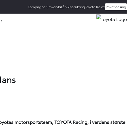
Kampagner
Erhverv
Billån
Bilforsikring
Toyota Relax
Privatleasing
r
rmenu ud
Mans
r Toyotas motorsportsteam, TOYOTA Racing, i verdens største