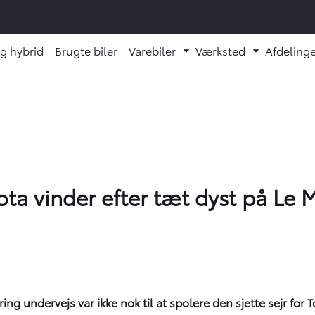
og hybrid
Brugte biler
Varebiler
Værksted
Afdelinge
 undermenu ud
Fold undermenu ud
Fold unde
ota vinder efter tæt dyst på Le 
ng undervejs var ikke nok til at spolere den sjette sejr fo