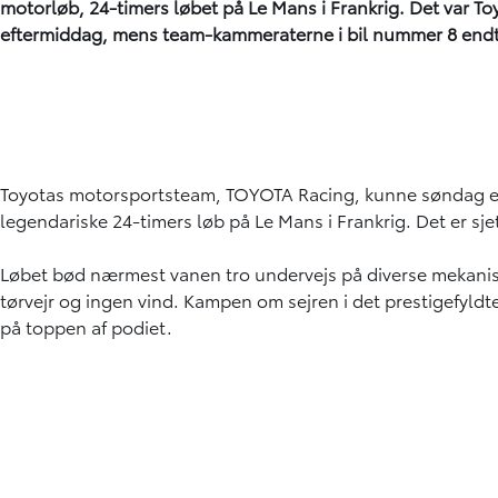
motorløb, 24-timers løbet på Le Mans i Frankrig. Det var T
eftermiddag, mens team-kammeraterne i bil nummer 8 end
Toyotas motorsportsteam, TOYOTA Racing, kunne søndag efte
legendariske 24-timers løb på Le Mans i Frankrig. Det er sj
Løbet bød nærmest vanen tro undervejs på diverse mekaniske
tørvejr og ingen vind. Kampen om sejren i det prestigefyldte
på toppen af podiet.