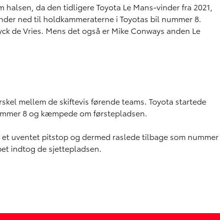
halsen, da den tidligere Toyota Le Mans-vinder fra 2021,
der ned til holdkammeraterne i Toyotas bil nummer 8.
yck de Vries. Mens det også er Mike Conways anden Le
orskel mellem de skiftevis førende teams. Toyota startede
l nummer 8 og kæmpede om førstepladsen.
age et uventet pitstop og dermed raslede tilbage som nummer
bet indtog de sjettepladsen.