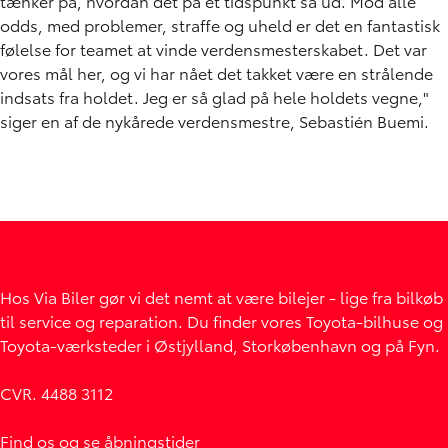
tænker på, hvordan det på et tidspunkt så ud. Mod alle
odds, med problemer, straffe og uheld er det en fantastisk
følelse for teamet at vinde verdensmesterskabet. Det var
vores mål her, og vi har nået det takket være en strålende
indsats fra holdet. Jeg er så glad på hele holdets vegne,"
siger en af de nykårede verdensmestre, Sebastién Buemi.
Hos Via Biler gør vi det nemt at være bilejer - lige fra bilkøb
til service og reparation. Du finder vores Toyota-bilhuse og
Toyota-værksteder i Østjylland, Storkøbenhavn og på Fyn.
CVR. 4488 3112
Find os og se åbningstider