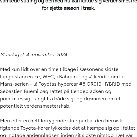
samlede stilling og dermed nu kan kalde sig verdensmestre
for sjette sæson i træk.
Mandag d. 4. november 2024
Med kun lidt over en time tilbage i sæsonens sidste
langdistancerace, WEC, i Bahrain - også kendt som Le
Mans-serien - lå Toyotas hypercar #8 GR010 HYBRID med
Sébastien Buemi bag rattet på tiendepladsen og
pointmæssigt langt fra både sejr og drømmen om et
potentielt verdensmesterskab.
Men efter en helt forrygende slutspurt af den heroisk
figtende Toyota-kører lykkedes det at kæmpe sig op i feltet
og indtage andenpladsen inden sit sidste pitstop. Det var