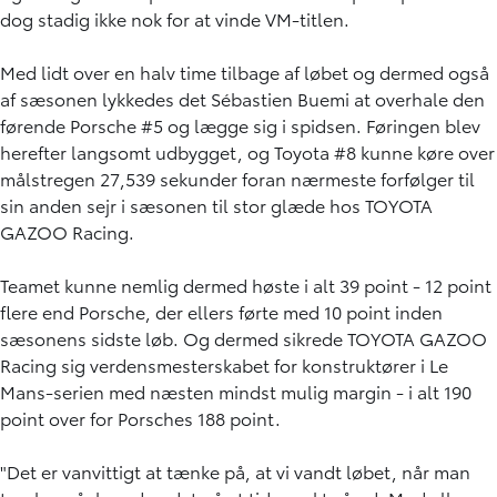
dog stadig ikke nok for at vinde VM-titlen.
Med lidt over en halv time tilbage af løbet og dermed også
af sæsonen lykkedes det Sébastien Buemi at overhale den
førende Porsche #5 og lægge sig i spidsen. Føringen blev
herefter langsomt udbygget, og Toyota #8 kunne køre over
målstregen 27,539 sekunder foran nærmeste forfølger til
sin anden sejr i sæsonen til stor glæde hos TOYOTA
GAZOO Racing.
Teamet kunne nemlig dermed høste i alt 39 point - 12 point
flere end Porsche, der ellers førte med 10 point inden
sæsonens sidste løb. Og dermed sikrede TOYOTA GAZOO
Racing sig verdensmesterskabet for konstruktører i Le
Mans-serien med næsten mindst mulig margin - i alt 190
point over for Porsches 188 point.
"Det er vanvittigt at tænke på, at vi vandt løbet, når man