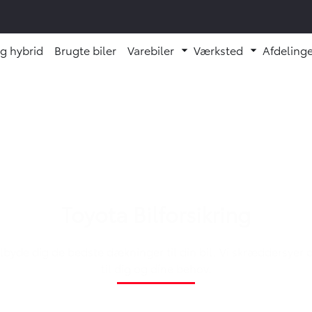
og hybrid
Brugte biler
Varebiler
Værksted
Afdelinge
 undermenu ud
Fold undermenu ud
Fold unde
Toyota Bilforsikring
lbyde dig de bedste dækninger til din bil. Vi skræddersyer din
til dig og dine behov.