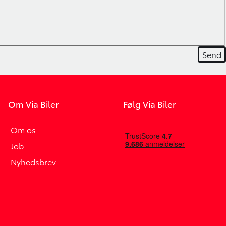
Om Via Biler
Følg Via Biler
Om os
Job
Nyhedsbrev