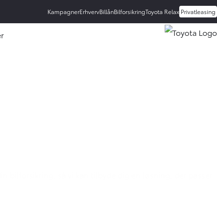
Kampagner
Erhverv
Billån
Bilforsikring
Toyota Relax
Privatleasing
r
rmenu ud
 bilforsikring, så vi kan tilbyde dig en løsning, der passer