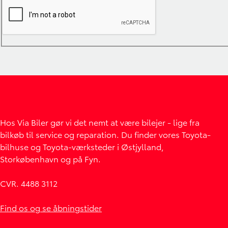
Hos Via Biler gør vi det nemt at være bilejer - lige fra
bilkøb til service og reparation. Du finder vores Toyota-
bilhuse og Toyota-værksteder i Østjylland,
Storkøbenhavn og på Fyn.
CVR. 4488 3112
Find os og se åbningstider