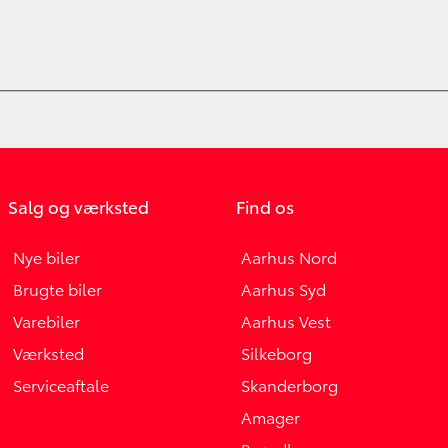
Salg og værksted
Find os
Nye biler
Aarhus Nord
Brugte biler
Aarhus Syd
Varebiler
Aarhus Vest
Værksted
Silkeborg
Serviceaftale
Skanderborg
Amager