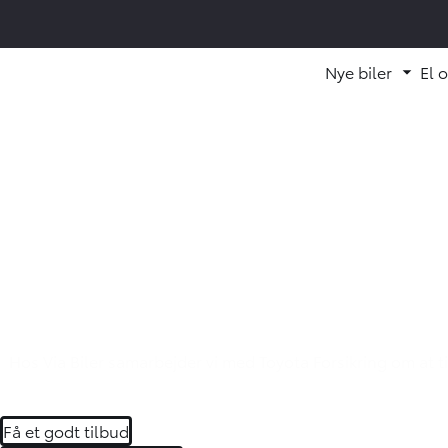
Nye biler
El 
Fold
Hos Via Biler samarbejder vi med Toyota Forsikring om at ti
Få et godt tilbud