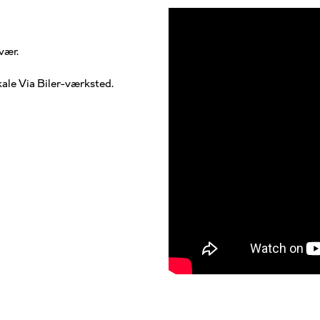
vær.
okale Via Biler-værksted.