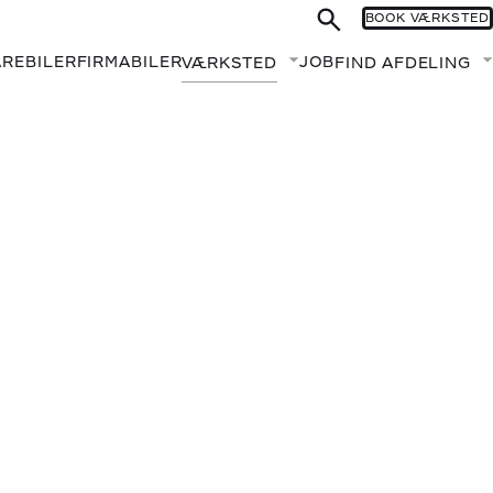
BOOK VÆRKSTED
AREBILER
FIRMABILER
JOB
VÆRKSTED
FIND AFDELING
Fold undermenu ud