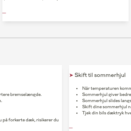
__
➤
Skift til sommerhjul
Når temperaturen komme
kortere bremselængde.
Sommerhjul giver bedre 
m.
Sommerhjul slides lang
Skift dine sommerhjul 
Tjek din bils dæktryk hve
u på forkerte dæk, risikerer du
__