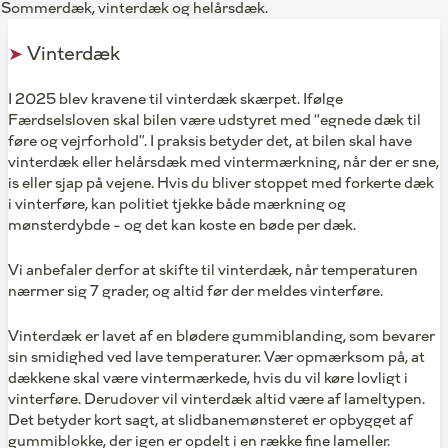
dæk: Sommerdæk, vinterdæk og helårsdæk.
➤
Vinterdæk
I 2025 blev kravene til vinterdæk skærpet. Ifølge
Færdselsloven skal bilen være udstyret med “egnede dæk til
føre og vejrforhold”. I praksis betyder det, at bilen skal have
vinterdæk eller helårsdæk med vintermærkning, når der er sne,
is eller sjap på vejene. Hvis du bliver stoppet med forkerte dæk
i vinterføre, kan politiet tjekke både mærkning og
mønsterdybde – og det kan koste en bøde per dæk.
Vi anbefaler derfor at skifte til vinterdæk, når temperaturen
nærmer sig 7 grader, og altid før der meldes vinterføre.
Vinterdæk er lavet af en blødere gummiblanding, som bevarer
sin smidighed ved lave temperaturer. Vær opmærksom på, at
dækkene skal være vintermærkede, hvis du vil køre lovligt i
vinterføre. Derudover vil vinterdæk altid være af lameltypen.
Det betyder kort sagt, at slidbanemønsteret er opbygget af
gummiblokke, der igen er opdelt i en række fine lameller.