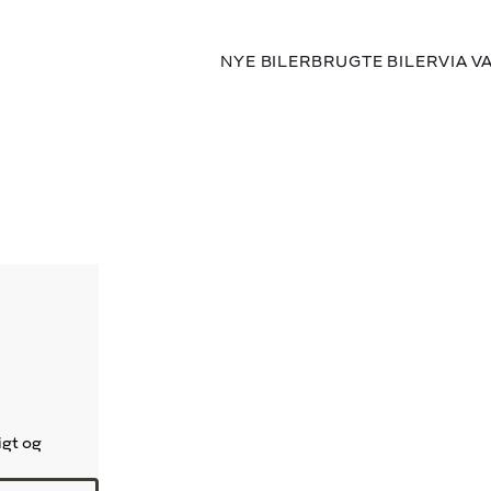
NYE BILER
BRUGTE BILER
VIA V
igt og