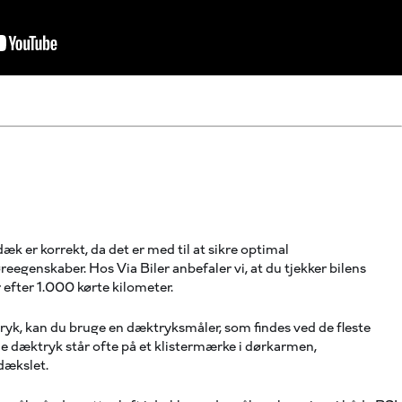
 dæk er korrekt, da det er med til at sikre optimal
genskaber. Hos Via Biler anbefaler vi, at du tjekker bilens
r efter 1.000 kørte kilometer.
tryk, kan du bruge en dæktryksmåler, som findes ved de fleste
de dæktryk står ofte på et klistermærke i dørkarmen,
dækslet.