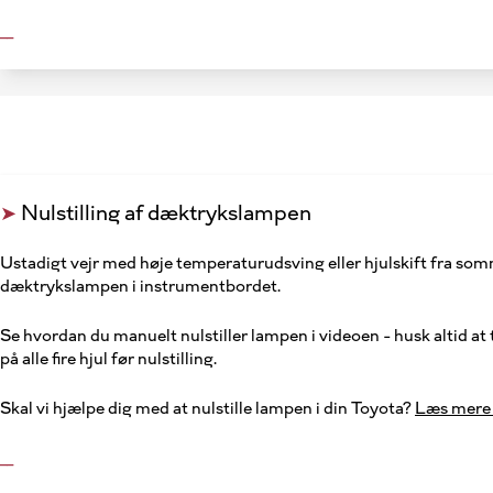
__
➤
Nulstilling af dæktrykslampen
Ustadigt vejr med høje temperaturudsving eller hjulskift fra somm
dæktrykslampen i instrumentbordet.
Se hvordan du manuelt nulstiller lampen i videoen - husk altid at
på alle fire hjul før nulstilling.
Skal vi hjælpe dig med at nulstille lampen i din Toyota?
Læs mere 
__