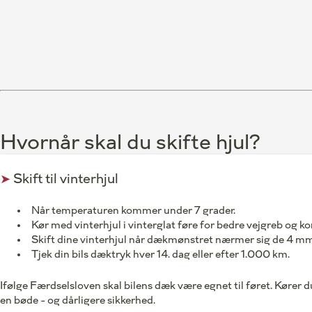
Hvornår skal du skifte hjul?
➤
Skift til vinterhjul
Når temperaturen kommer under 7 grader.
Kør med vinterhjul i vinterglat føre for bedre vejgreb og 
Skift dine vinterhjul når dækmønstret nærmer sig de 4 m
Tjek din bils dæktryk hver 14. dag eller efter 1.000 km.
Ifølge Færdselsloven skal bilens dæk være egnet til føret. Kører d
en bøde - og dårligere sikkerhed.