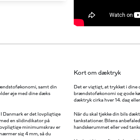
Kort om dæktryk
brændstoføkonomi, samt din
Det er vigtigt, at trykket i dine
holder øje med dine dæks
brændstoføkonomi og gode køree
dæktryk cirka hver 14. dag elle
. I Danmark er det lovpligtige
Når du skal tjekke din bils dæk
ed en slidindikator på
tankstationer. Bilens anbefale
 lovpligtige minimumskrav er
handskerummet eller ved tank
n nærmer sig 4 mm, så du