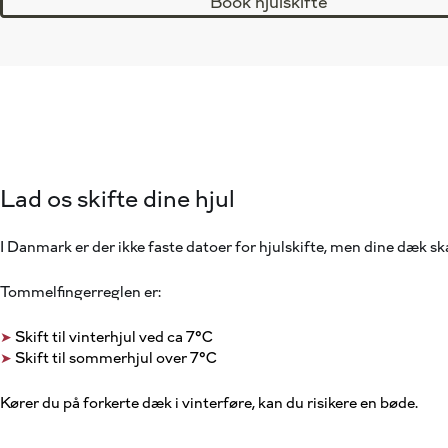
Book hjulskifte
Lad os skifte dine hjul
I Danmark er der ikke faste datoer for hjulskifte, men dine dæk ska
Tommelfingerreglen er:
➤
Skift til vinterhjul ved ca 7℃
➤
Skift til sommerhjul over 7℃
Kører du på forkerte dæk i vinterføre, kan du risikere en bøde.