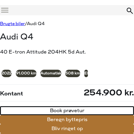
Menu
Book prøvetur
Beregn byttepris
Brugte biler
Audi Q4
Audi Q4
40 E-tron Attitude 204HK 5d Aut.
+12
2022
91.000 km
Automatisk
508 km
El
254.900 kr.
Kontant
Book prøvetur
Beregn byttepris
Bliv ringet op