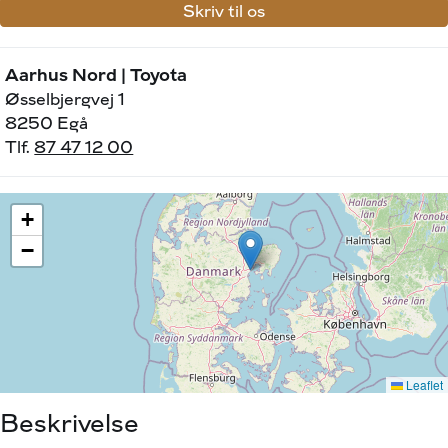
Skriv til os
Aarhus Nord | Toyota
Øsselbjergvej 1
8250 Egå
Tlf.
87 47 12 00
Beskrivelse