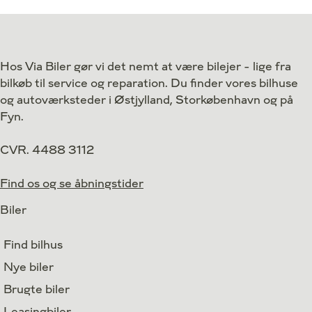
Antal kørte km
49.000 km
Antal kørte km
Drivmiddel
El
Drivmiddel
1. reg.
2022
1. reg.
Hos Via Biler gør vi det nemt at være bilejer - lige fra
Lokation
Egå
Lokation
bilkøb til service og reparation. Du finder vores bilhuse
279.900
Kontant
Kontant
kr.
og autoværksteder i Østjylland, Storkøbenhavn og på
Fyn.
CVR. 4488 3112
Find os og se åbningstider
Biler
Find bilhus
Nye biler
Brugte biler
Leasingbiler