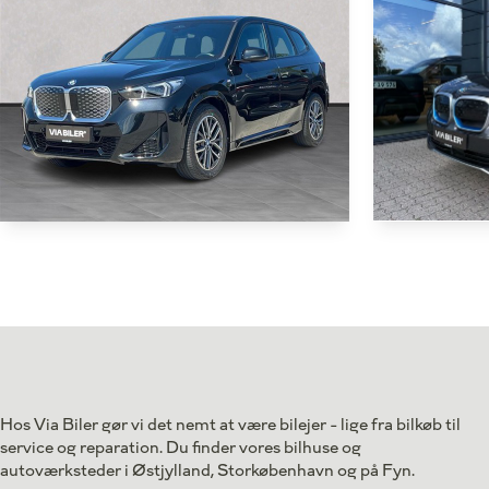
BMW iX
BMW iX1
EL Charged Pl
eDrive20 EL M-Sport 204HK 5d Aut.
Antal kørte km
Antal kørte km
36.000 km
Drivmiddel
Drivmiddel
El
1. reg.
1. reg.
2024
Lokation
Lokation
Middelfart
Hos Via Biler gør vi det nemt at være bilejer - lige fra bilkøb til
309.800
Kontant
service og reparation. Du finder vores bilhuse og
Kontant
kr.
autoværksteder i Østjylland, Storkøbenhavn og på Fyn.