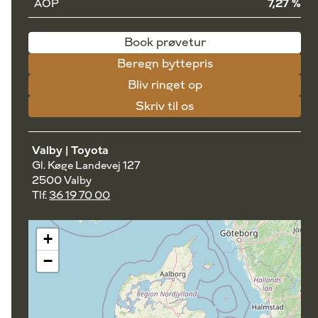
ÅOP
7,27 %
Book prøvetur
Beregn byttepris
Bliv ringet op
Skriv til os
Valby | Toyota
Gl. Køge Landevej 127
2500 Valby
Tlf.
36 19 70 00