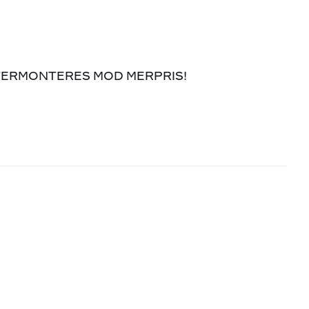
FTERMONTERES MOD MERPRIS!
lus/Adaptiv fartpilot kan tilkøbes i BMW Store)