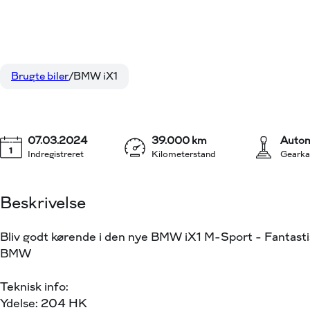
BMW iX1
299.800 kr.
eDrive20 EL M-Sport 204HK 5d Aut.
KONTANT
Brugte biler
BMW iX1
07.03.2024
39.000 km
Autom
Indregistreret
Kilometerstand
Gearka
Beskrivelse
Bliv godt kørende i den nye BMW iX1 M-Sport – Fantast
BMW
Teknisk info:
Ydelse: 204 HK