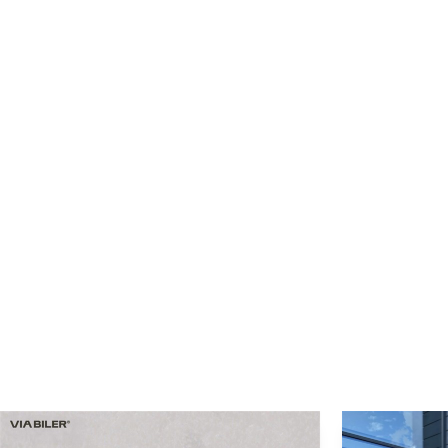
750 kg
Enhedsnummer: 9489717