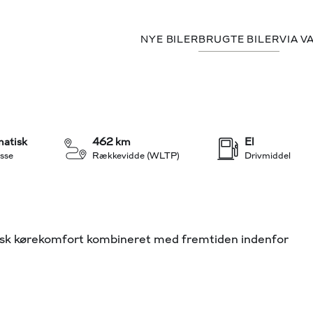
NYE BILER
BRUGTE BILER
VIA V
4.081 kr.
FINANSIERING
+20
atisk
462 km
El
sse
Rækkevidde (WLTP)
Drivmiddel
isk kørekomfort kombineret med fremtiden indenfor