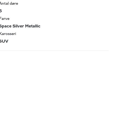
Antal døre
5
Farve
Space Silver Metallic
Karosseri
SUV
 udbetaling!
rke