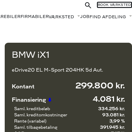
BOOK VÆRKSTED
AREBILER
FIRMABILER
JOB
VÆRKSTED
FIND AFDELING
Fold undermenu ud
Book prøvetur
Beregn byttepris
BMW iX1
eDrive20 EL M-Sport 204HK 5d Aut.
299.800 kr.
Kontant
4.081 kr.
Finansiering
Saml. kreditbeløb
334.256 kr.
Saml. kreditomkostninger
93.081 kr.
Rente (variabel)
3,99 %
Saml. tilbagebetaling
391.945 kr.