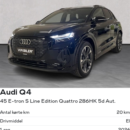
Audi Q4
45 E-tron S Line Edition Quattro 286HK 5d Aut.
Antal kørte km
20 km
Drivmiddel
El
1. reg.
2026