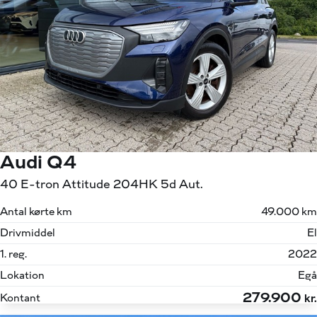
Audi Q4
40 E-tron Attitude 204HK 5d Aut.
Antal kørte km
49.000 km
Drivmiddel
El
1. reg.
2022
Lokation
Egå
279.900
Kontant
kr.