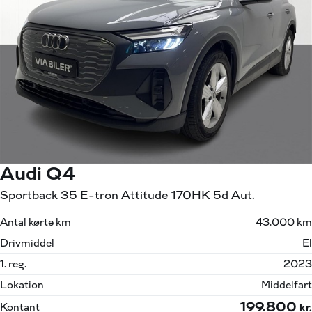
Audi Q4
Sportback 35 E-tron Attitude 170HK 5d Aut.
Antal kørte km
43.000 km
Drivmiddel
El
1. reg.
2023
Lokation
Middelfart
199.800
Kontant
kr.