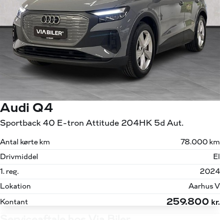
Audi Q4
Sportback 40 E-tron Attitude 204HK 5d Aut.
Antal kørte km
78.000 km
Drivmiddel
El
1. reg.
2024
Lokation
Aarhus V
259.800
Kontant
kr.
Serviceaftale hos Via Biler