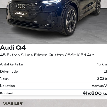
Audi Q4
45 E-tron S Line Edition Quattro 286HK 5d Aut.
Antal kørte km
15 km
Drivmiddel
El
1. reg.
2026
Lokation
Aarhus V
419.800
Kontant
kr.