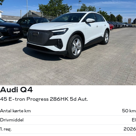
Audi Q4
45 E-tron Progress 286HK 5d Aut.
Antal kørte km
50 km
Drivmiddel
El
1. reg.
2026