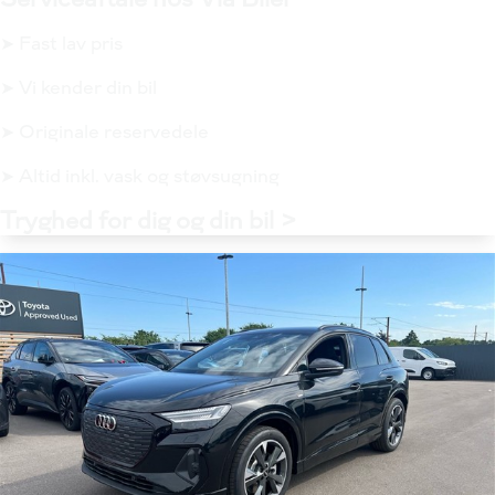
➤ Fast lav pris
➤ Vi kender din bil
➤ Originale reservedele
➤ Altid inkl. vask og støvsugning
Tryghed for dig og din bil >