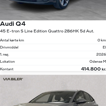
Audi Q4
45 E-tron S Line Edition Quattro 286HK 5d Aut.
Antal kørte km
0 km
Drivmiddel
El
1. reg.
2026
Lokation
Odense M
414.800
Kontant
kr.