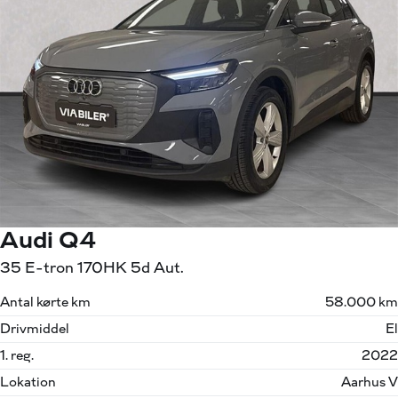
Audi Q4
35 E-tron 170HK 5d Aut.
Antal kørte km
58.000 km
Drivmiddel
El
1. reg.
2022
Lokation
Aarhus V