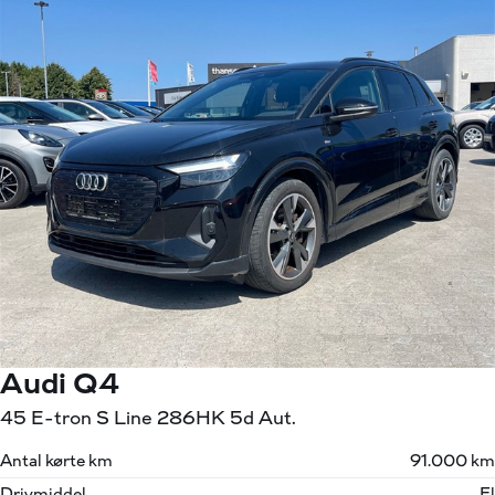
Audi Q4
45 E-tron S Line 286HK 5d Aut.
Antal kørte km
91.000 km
Drivmiddel
El