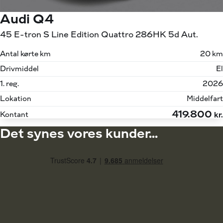
Audi Q4
45 E-tron S Line Edition Quattro 286HK 5d Aut.
Antal kørte km
20 km
Drivmiddel
El
1. reg.
2026
Lokation
Middelfart
419.800
Kontant
kr.
Det synes vores kunder...