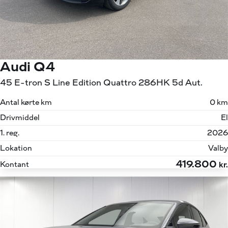
Audi Q4
45 E-tron S Line Edition Quattro 286HK 5d Aut.
Antal kørte km
0 km
Drivmiddel
El
1. reg.
2026
Lokation
Valby
419.800
Kontant
kr.