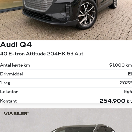
Audi Q4
40 E-tron Attitude 204HK 5d Aut.
Antal kørte km
91.000 km
Drivmiddel
El
1. reg.
2022
Lokation
Egå
254.900
Kontant
kr.