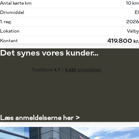
Antal kørte km
10 km
Drivmiddel
El
1. reg.
2026
Lokation
Valby
419.800
Kontant
kr.
Det synes vores kunder...
Læs anmeldelserne her >