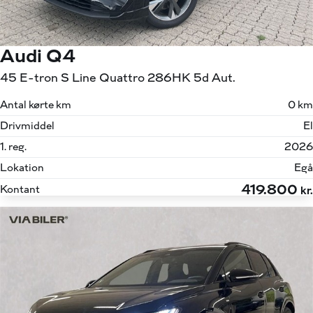
Audi Q4
45 E-tron S Line Quattro 286HK 5d Aut.
Antal kørte km
0 km
Drivmiddel
El
1. reg.
2026
Lokation
Egå
419.800
Kontant
kr.