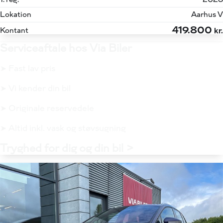
Lokation
Aarhus V
419.800
Kontant
kr.
Serviceaftale hos Via Biler
➤ Fast lav pris
➤ Vi kender din bil
➤ Originale reservedele
➤ Altid inkl. vask og støvsugning
Tryghed for dig og din bil >