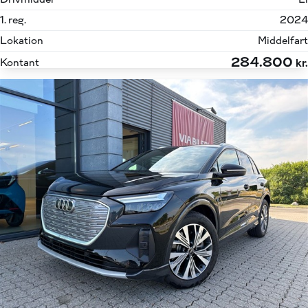
1. reg.
2024
Lokation
Middelfart
284.800
Kontant
kr.