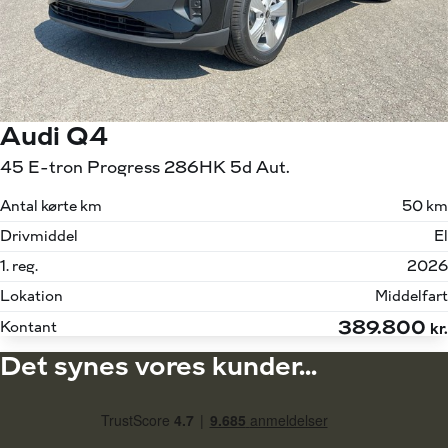
Audi Q4
45 E-tron Progress 286HK 5d Aut.
Antal kørte km
50 km
Drivmiddel
El
1. reg.
2026
Lokation
Middelfart
389.800
Kontant
kr.
Det synes vores kunder...