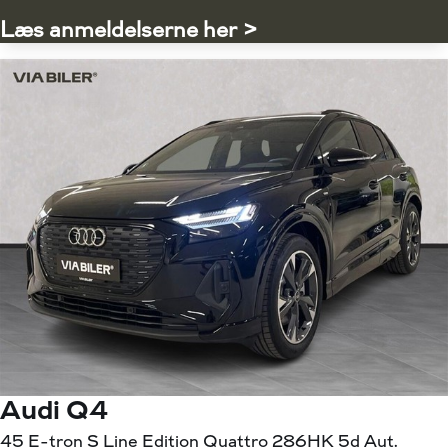
Læs anmeldelserne her >
Audi Q4
45 E-tron S Line Edition Quattro 286HK 5d Aut.