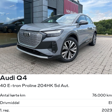
Audi Q4
40 E-tron Proline 204HK 5d Aut.
Antal kørte km
76.000 km
Drivmiddel
El
1. reg.
2023