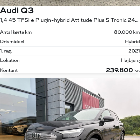
Audi Q3
1,4 45 TFSI e Plugin-hybrid Attitude Plus S Tronic 245HK 5d 6g Aut.
Antal kørte km
80.000 km
Drivmiddel
Hybrid
1. reg.
2021
Lokation
Højbjerg
239.800
Kontant
kr.