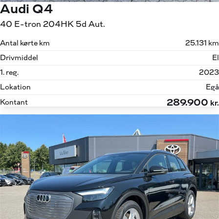
Audi Q4
40 E-tron 204HK 5d Aut.
Antal kørte km
25.131 km
Drivmiddel
El
1. reg.
2023
Lokation
Egå
289.900
Kontant
kr.