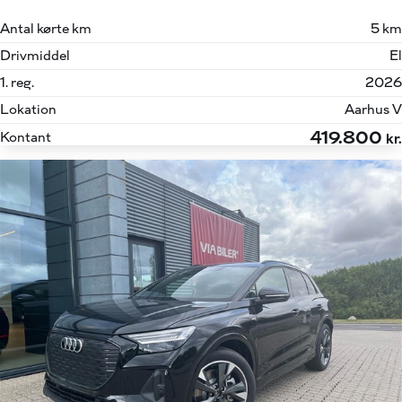
Antal kørte km
5 km
Drivmiddel
El
1. reg.
2026
Lokation
Aarhus V
419.800
Kontant
kr.