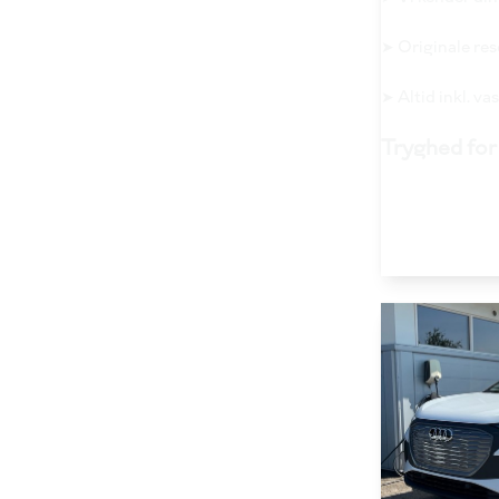
➤ Originale re
➤ Altid inkl. v
Tryghed for 