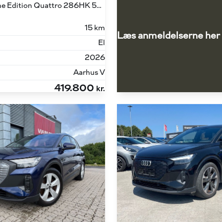
45 E-tron S Line Edition Quattro 286HK 5d Aut.
15 km
Læs anmeldelserne her
El
2026
Aarhus V
419.800
kr.