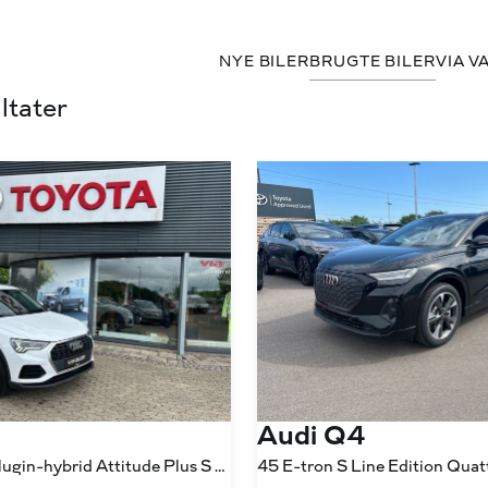
NYE BILER
BRUGTE BILER
VIA V
ltater
Audi Q4
1,4 45 TFSI e Plugin-hybrid Attitude Plus S Tronic 245HK 5d 6g Aut.