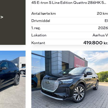
45 E-tron S Line Edition Quattro 286HK 5d Aut.
Antal kørte km
20 km
 >
Drivmiddel
El
1. reg.
2026
Lokation
Aarhus V
419.800
Kontant
kr.