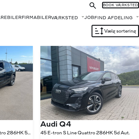
BOOK VÆRKSTED
AREBILER
FIRMABILER
JOB
VÆRKSTED
FIND AFDELING
Fold undermenu ud
Vælg sortering
Audi Q4
45 E-tron S Line Edition Quattro 286HK 5d Aut.
45 E-tron S Line Quattro 286HK 5d Aut.