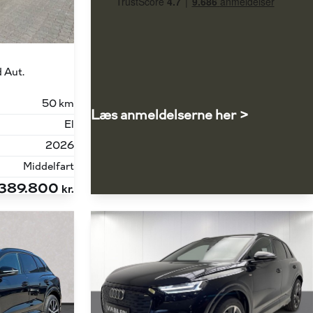
 Aut.
50 km
Læs anmeldelserne her >
El
2026
Middelfart
389.800
kr.