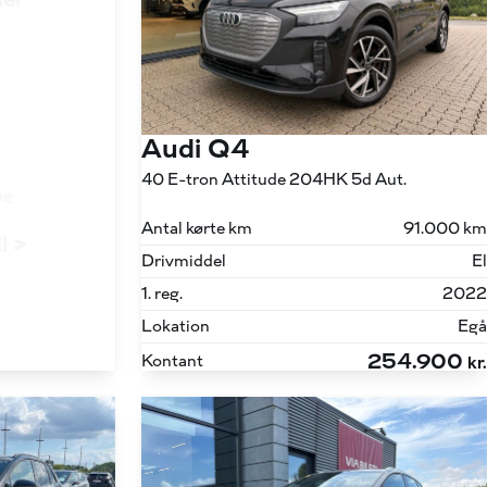
ler
Audi Q4
40 E-tron Attitude 204HK 5d Aut.
ng
Antal kørte km
91.000 km
il >
Drivmiddel
El
1. reg.
2022
Lokation
Egå
254.900
Kontant
kr.