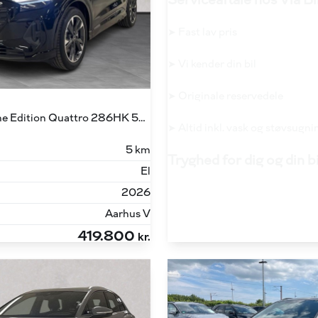
Serviceaftale hos Via Bi
➤ Fast lav pris
➤ Vi kender din bil
➤ Originale reservedele
45 E-tron S Line Edition Quattro 286HK 5d Aut.
➤ Altid inkl. vask og støvsugni
5 km
Tryghed for dig og din b
El
2026
Aarhus V
419.800
kr.