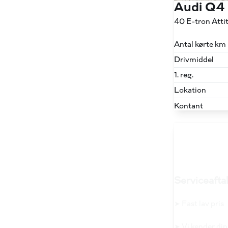
Audi Q4
40 E-tron Att
Antal kørte km
Drivmiddel
1. reg.
Lokation
Kontant
Serviceaftal
➤ Fast lav pris
➤ Vi kender din 