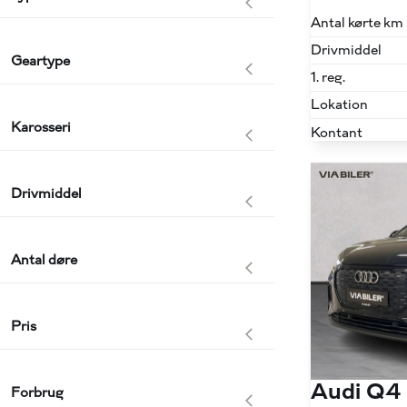
Antal kørte km
Drivmiddel
Geartype
1. reg.
Lokation
Karosseri
Kontant
Drivmiddel
Antal døre
Pris
Audi Q4
Forbrug