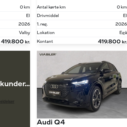
0 km
Antal kørte km
0 km
El
Drivmiddel
El
2026
1. reg.
2026
Valby
Lokation
Egå
419.800
419.800
Kontant
kr.
kr.
kunder...
Audi Q4