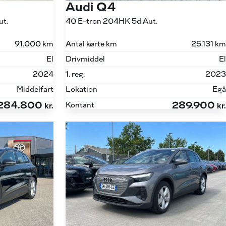
Audi Q4
ut.
40 E-tron 204HK 5d Aut.
91.000 km
Antal kørte km
25.131 km
El
Drivmiddel
El
2024
1. reg.
2023
Middelfart
Lokation
Egå
284.800
289.900
Kontant
kr.
kr.