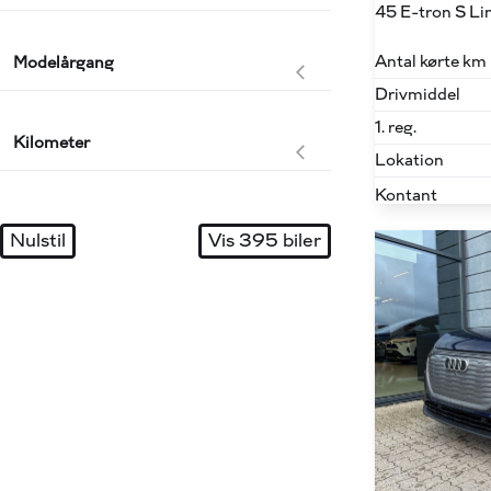
Antal kørte km
Modelårgang
Drivmiddel
1. reg.
Kilometer
Lokation
Kontant
Nulstil
Vis
395
biler