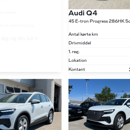
Audi Q4
servedele
45 E-tron Progress 286HK 5d
ask og støvsugning
Antal kørte km
dig og din bil >
Drivmiddel
1. reg.
Lokation
Kontant