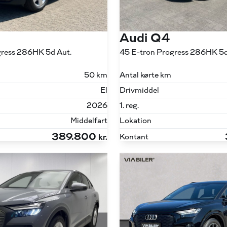
Audi Q4
gress 286HK 5d Aut.
45 E-tron Progress 286HK 5d
50 km
Antal kørte km
El
Drivmiddel
2026
1. reg.
Middelfart
Lokation
389.800
Kontant
kr.