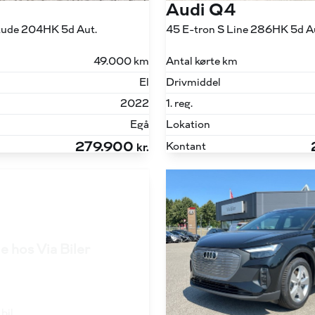
Audi Q4
itude 204HK 5d Aut.
45 E-tron S Line 286HK 5d A
49.000 km
Antal kørte km
El
Drivmiddel
2022
1. reg.
Egå
Lokation
279.900
Kontant
kr.
e hos Via Biler
bil