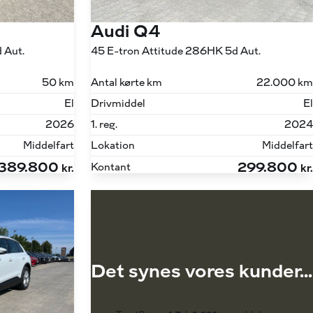
Audi Q4
 Aut.
45 E-tron Attitude 286HK 5d Aut.
50 km
Antal kørte km
22.000 km
El
Drivmiddel
El
2026
1. reg.
2024
Middelfart
Lokation
Middelfart
389.800
299.800
Kontant
kr.
kr.
Det synes vores kunder...