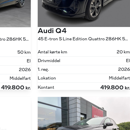
Audi Q4
45 E-tron S Line Edition Quattro 286HK 5d Aut.
45 E-tron S Line Edition Quattro 286HK 5d Aut.
Antal kørte km
20 km
50 km
Drivmiddel
El
El
1. reg.
2026
2026
Lokation
Middelfart
Middelfart
419.800
419.800
Kontant
kr.
kr.