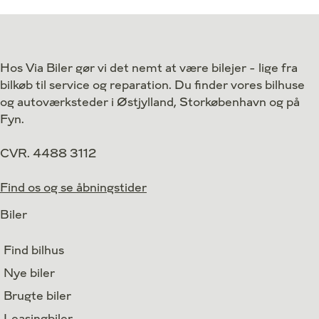
Antal kørte km
50 km
Antal kørte km
Drivmiddel
El
Drivmiddel
1. reg.
2026
1. reg.
Hos Via Biler gør vi det nemt at være bilejer - lige fra
Lokation
Valby
Lokation
bilkøb til service og reparation. Du finder vores bilhuse
319.900
Kontant
Kontant
kr.
og autoværksteder i Østjylland, Storkøbenhavn og på
Fyn.
CVR. 4488 3112
Find os og se åbningstider
Biler
Find bilhus
Nye biler
Brugte biler
Leasingbiler