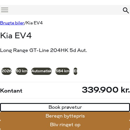
Menu
Book prøvetur
Beregn byttepris
Brugte biler
Kia EV4
Kia EV4
Long Range GT-Line 204HK 5d Aut.
+20
2026
50 km
Automatisk
584 km
El
339.900 kr.
Kontant
Book prøvetur
Beregn byttepris
Bliv ringet op