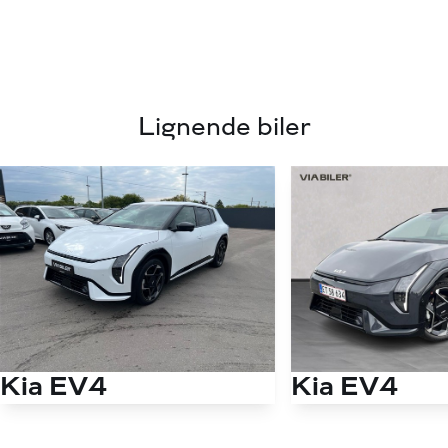
Lignende biler
Kia EV4
Kia EV4
EL Long Range GT-Line 204HK 5d Aut.