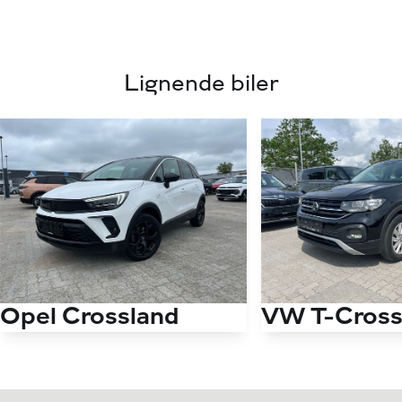
Lignende biler
Opel Crossland
VW T-Cros
1,2 PureTech GS 110HK 5d 6g
1,0 TSI Life Team
Antal kørte km
39.000 km
Antal kørte km