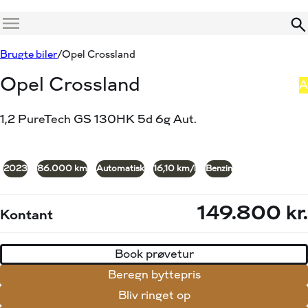
Menu
Book prøvetur
Beregn byttepris
Brugte biler
Opel Crossland
Opel Crossland
A
1,2 PureTech GS 130HK 5d 6g Aut.
+5
2023
86.000 km
Automatisk
16,10 km/l
Benzin
149.800 kr.
Kontant
Book prøvetur
Beregn byttepris
Bliv ringet op