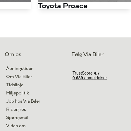
Toyota Proace
Long 2,0 D Comfort Master To skydedør 144HK Van 8g Aut.
Long 2,0 D Comfort Master To skydedør 144HK Van 8g Aut.
Antal kørte km
6.700 km
6.000 km
Drivmiddel
Diesel
Diesel
1. reg.
2024
2024
Lokation
Svendborg
Silkeborg
Om os
Følg Via Biler
249.800
264.900
Kontant (ekskl. moms)
kr.
kr.
Åbningstider
Om Via Biler
Tidslinje
Miljøpolitik
Job hos Via Biler
Ris og ros
Spørgsmål
Viden om