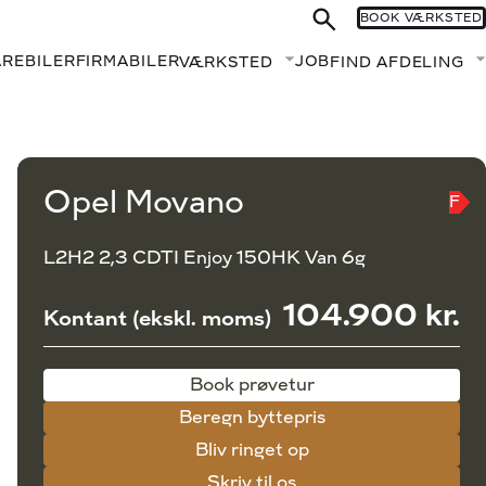
BOOK VÆRKSTED
AREBILER
FIRMABILER
JOB
VÆRKSTED
FIND AFDELING
Fold undermenu ud
Book prøvetur
Beregn byttepris
Opel Movano
F
L2H2 2,3 CDTI Enjoy 150HK Van 6g
104.900 kr.
Kontant (ekskl. moms)
Book prøvetur
Beregn byttepris
Bliv ringet op
Skriv til os