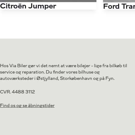
Citroën Jumper
Ford Tra
33 L3H2 2,2 Blue HDi Flexline 140HK Van
Antal kørte km
85.000 km
Antal kørte km
Drivmiddel
Diesel
Drivmiddel
1. reg.
2022
1. reg.
Lokation
Aarhus V
Lokation
149.900
Kontant (ekskl. moms)
Kontant
kr.
Hos Via Biler gør vi det nemt at være bilejer - lige fra bilkøb til
service og reparation. Du finder vores bilhuse og
autoværksteder i Østjylland, Storkøbenhavn og på Fyn.
CVR. 4488 3112
Find os og se åbningstider