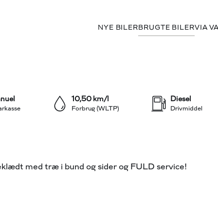
NYE BILER
BRUGTE BILER
VIA V
r.
 MOMS)
+15
nuel
10,50 km/l
Diesel
arkasse
Forbrug (WLTP)
Drivmiddel
beklædt med træ i bund og sider og FULD service!