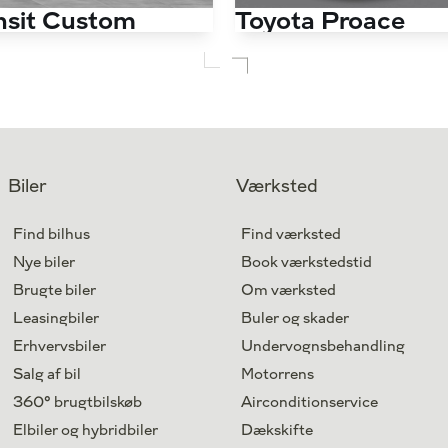
nsit Custom
Toyota Proace
300 L2H1 2,0 TDCi Trend 130HK Van 6g Aut.
80.000 km
Antal kørte km
Diesel
Drivmiddel
2019
1. reg.
Aarhus V
Lokation
Biler
Værksted
149.900
Kontant (ekskl. moms)
kr.
Find bilhus
Find værksted
Nye biler
Book værkstedstid
Brugte biler
Om værksted
Leasingbiler
Buler og skader
Erhvervsbiler
Undervognsbehandling
Salg af bil
Motorrens
360° brugtbilskøb
Airconditionservice
Elbiler og hybridbiler
Dækskifte