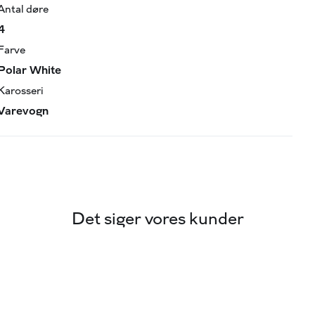
Antal døre
4
Farve
Polar White
Karosseri
Varevogn
Det siger vores kunder