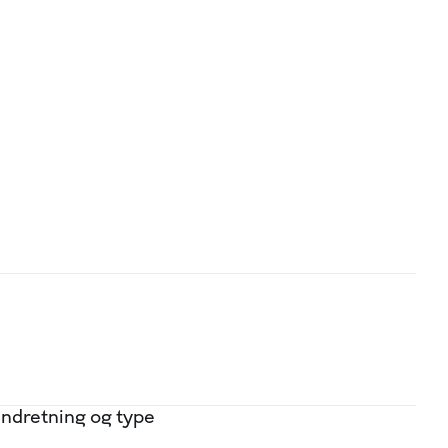
 Mandal Alle 15, 5500 Middelfart 🚗 Via Biler –
Indretning og type