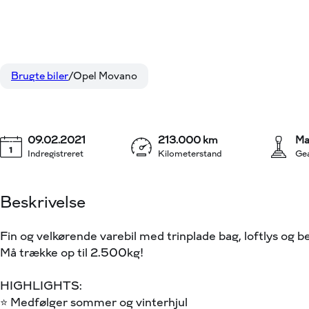
Opel Movano
104.900 k
L2H2 2,3 CDTI Enjoy 150HK Van 6g
KONTANT (EKSKL.
Brugte biler
Opel Movano
09.02.2021
213.000 km
Ma
Indregistreret
Kilometerstand
Ge
Beskrivelse
Fin og velkørende varebil med trinplade bag, loftlys og 
Må trække op til 2.500kg!
HIGHLIGHTS:
⭐️ Medfølger sommer og vinterhjul