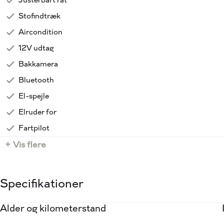
Justerbart rat
Salgsafdelingen holder åbent:
Stofindtræk
Mandag - Fredag kl. 09.00 - 17.30
Aircondition
Søndag kl 11.00 - 16.00
📞64 41 71 14 💻 www.viabiler.dk 📧 2210fm@viabiler.dk 
12V udtag
Toyota Middelfart
Bakkamera
Bluetooth
El-spejle
Elruder for
Fartpilot
+ Vis flere
Specifikationer
Alder og kilometerstand
Motor og ydelse
Rummelighed og mål
Økonomi