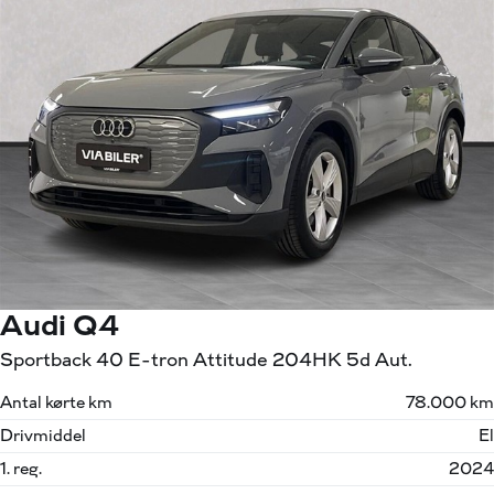
Audi Q4
Sportback 40 E-tron Attitude 204HK 5d Aut.
Antal kørte km
78.000 km
Drivmiddel
El
1. reg.
2024