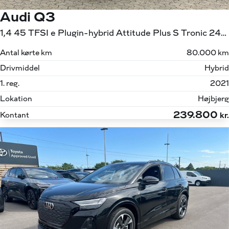
Audi Q3
1,4 45 TFSI e Plugin-hybrid Attitude Plus S Tronic 245HK 5d 6g Aut.
Antal kørte km
80.000 km
Drivmiddel
Hybrid
1. reg.
2021
Lokation
Højbjerg
239.800
Kontant
kr.