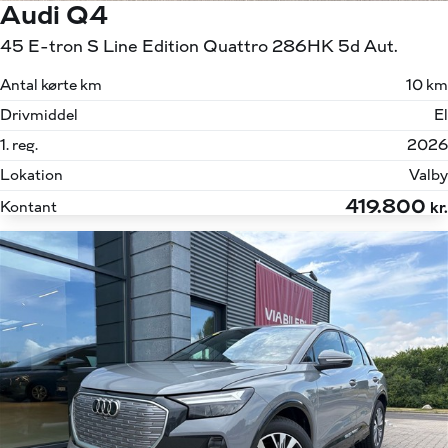
Audi Q4
45 E-tron S Line Edition Quattro 286HK 5d Aut.
Antal kørte km
10 km
Drivmiddel
El
1. reg.
2026
Lokation
Valby
419.800
Kontant
kr.