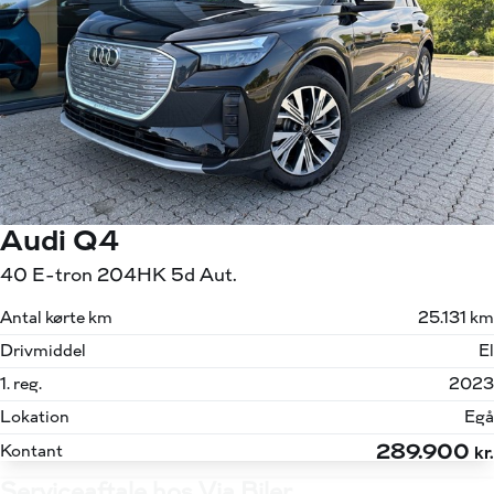
Audi Q4
40 E-tron 204HK 5d Aut.
Antal kørte km
25.131 km
Drivmiddel
El
1. reg.
2023
Lokation
Egå
289.900
Kontant
kr.
Serviceaftale hos Via Biler