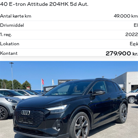
40 E-tron Attitude 204HK 5d Aut.
Antal kørte km
49.000 km
Drivmiddel
El
1. reg.
2022
Lokation
Egå
279.900
Kontant
kr.