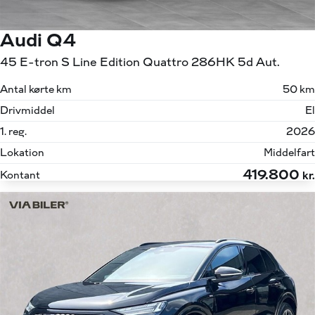
Audi Q4
45 E-tron S Line Edition Quattro 286HK 5d Aut.
Antal kørte km
50 km
Drivmiddel
El
1. reg.
2026
Lokation
Middelfart
419.800
Kontant
kr.