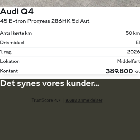
Audi Q4
45 E-tron Progress 286HK 5d Aut.
Antal kørte km
50 km
Drivmiddel
El
1. reg.
2026
Lokation
Middelfart
389.800
Kontant
kr.
Det synes vores kunder...