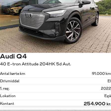
Audi Q4
40 E-tron Attitude 204HK 5d Aut.
Antal kørte km
91.000 km
Drivmiddel
El
1. reg.
2022
Lokation
Egå
254.900
Kontant
kr.