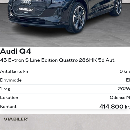
Audi Q4
45 E-tron S Line Edition Quattro 286HK 5d Aut.
Antal kørte km
0 km
Drivmiddel
El
1. reg.
2026
Lokation
Odense M
414.800
Kontant
kr.