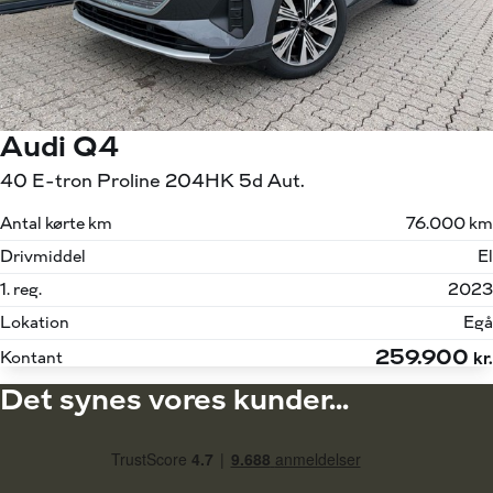
Audi Q4
40 E-tron Proline 204HK 5d Aut.
Antal kørte km
76.000 km
Drivmiddel
El
1. reg.
2023
Lokation
Egå
259.900
Kontant
kr.
Det synes vores kunder...