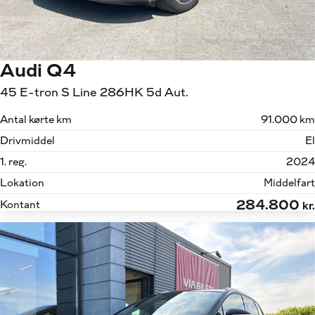
Audi Q4
45 E-tron S Line 286HK 5d Aut.
Antal kørte km
91.000 km
Drivmiddel
El
1. reg.
2024
Lokation
Middelfart
284.800
Kontant
kr.