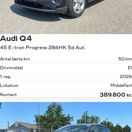
Audi Q4
45 E-tron Progress 286HK 5d Aut.
Antal kørte km
50 km
Drivmiddel
El
1. reg.
2026
Lokation
Middelfart
389.800
Kontant
kr.