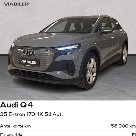
Audi Q4
35 E-tron 170HK 5d Aut.
Antal kørte km
58.000 km
Drivmiddel
El