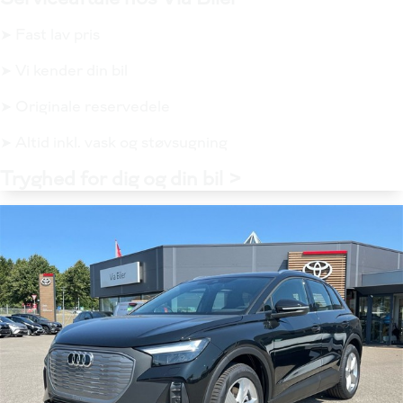
➤ Fast lav pris
➤ Vi kender din bil
➤ Originale reservedele
➤ Altid inkl. vask og støvsugning
Tryghed for dig og din bil >