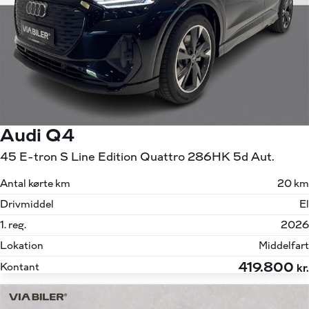
Audi Q4
45 E-tron S Line Edition Quattro 286HK 5d Aut.
Antal kørte km
20 km
Drivmiddel
El
1. reg.
2026
Lokation
Middelfart
419.800
Kontant
kr.