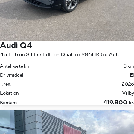
Audi Q4
45 E-tron S Line Edition Quattro 286HK 5d Aut.
Antal kørte km
0 km
Drivmiddel
El
1. reg.
2026
Lokation
Valby
419.800
Kontant
kr.