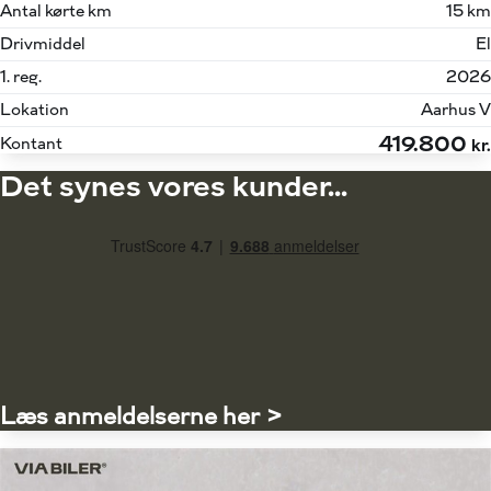
Antal kørte km
15 km
Drivmiddel
El
1. reg.
2026
Lokation
Aarhus V
419.800
Kontant
kr.
Det synes vores kunder...
Læs anmeldelserne her >