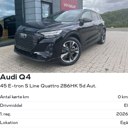
Audi Q4
45 E-tron S Line Quattro 286HK 5d Aut.
Antal kørte km
0 km
Drivmiddel
El
1. reg.
2026
Lokation
Egå