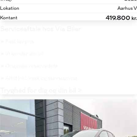
Lokation
Aarhus V
419.800
Kontant
kr.
Serviceaftale hos Via Biler
➤ Fast lav pris
➤ Vi kender din bil
➤ Originale reservedele
➤ Altid inkl. vask og støvsugning
Tryghed for dig og din bil >