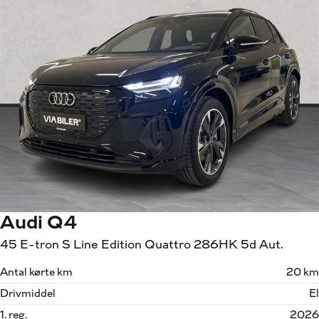
Audi Q4
45 E-tron S Line Edition Quattro 286HK 5d Aut.
Antal kørte km
20 km
Drivmiddel
El
1. reg.
2026